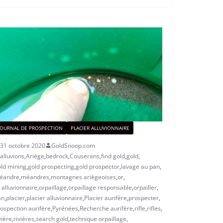
JOURNAL DE PROSPECTION
PLACIER ALLUVIONNAIRE
31 octobre 2020
GoldSnoop.com
alluvions
,
Ariège
,
bedrock
,
Couserans
,
find gold
,
gold
,
ld mining
,
gold prospecting
,
gold prospector
,
lavage au pan
,
éandre
,
méandres
,
montagnes ariègeoises
,
or
,
 alluvionnaire
,
orpaillage
,
orpaillage responsable
,
orpailler
,
an
,
placier
,
placier alluvionnaire
,
Placier aurifère
,
prospecter
,
ospection aurifère
,
Pyrénées
,
Recherche aurifère
,
rifle
,
rifles
,
vière
,
rivières
,
search gold
,
technique orpaillage
,