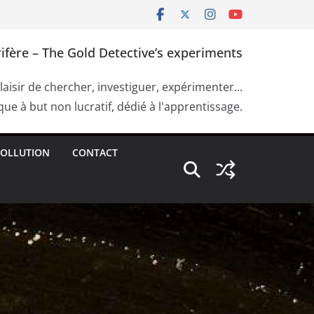
ifère – The Gold Detective’s experiments
plaisir de chercher, investiguer, expérimenter...
ue à but non lucratif, dédié à l'apprentissage.
OLLUTION
CONTACT