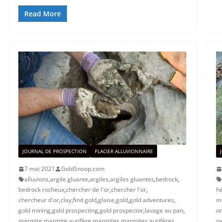
Read More
JOURNAL DE PROSPECTION
PLACIER ALLUVIONNAIRE
7 mai 2021
GoldSnoop.com
alluvions
,
argile gluante
,
argiles
,
argiles gluantes
,
bedrock
,
bedrock rocheux
,
chercher de l'or
,
chercher l'or
,
hé
chercheur d'or
,
clay
,
find gold
,
glaise
,
gold
,
gold adventures
,
mo
gold mining
,
gold prospecting
,
gold prospector
,
lavage au pan
,
or
marmite
,
marmite aurifère
,
marmites
,
marmites aurifères
,
ox