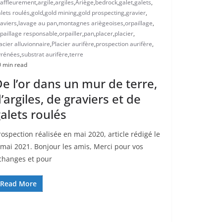
affleurement
,
argile
,
argiles
,
Ariège
,
bedrock
,
galet
,
galets
,
lets roulés
,
gold
,
gold mining
,
gold prospecting
,
gravier
,
aviers
,
lavage au pan
,
montagnes ariègeoises
,
orpaillage
,
paillage responsable
,
orpailler
,
pan
,
placer
,
placier
,
acier alluvionnaire
,
Placier aurifère
,
prospection aurifère
,
yrénées
,
substrat aurifère
,
terre
 min read
e l’or dans un mur de terre,
’argiles, de graviers et de
alets roulés
rospection réalisée en mai 2020, article rédigé le
 mai 2021. Bonjour les amis, Merci pour vos
changes et pour
Read More