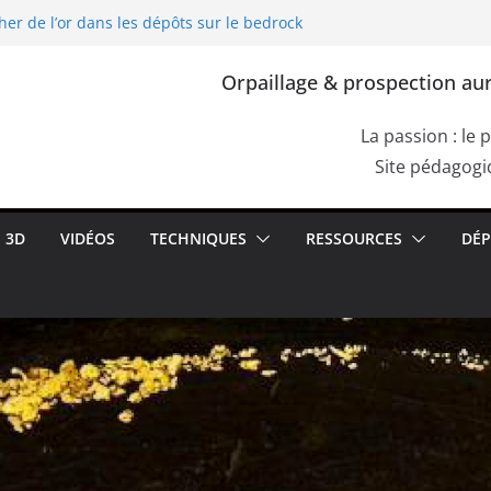
her de l’or dans les dépôts sur le bedrock
L’exploitation de l’or dans l’Europe
 Gallia, Dacia)
Orpaillage & prospection aur
ourpre de Cassius. Comment confirmer la
s une roche aurifère ?
r les failles du bedrock dans les dépôts
La passion : le 
moquettes de racines
Site pédagogiq
her de l’or dans les alluvions entre des
3D
VIDÉOS
TECHNIQUES
RESSOURCES
DÉP