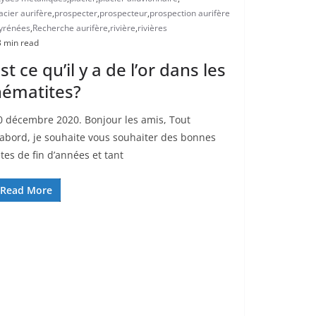
acier aurifère
,
prospecter
,
prospecteur
,
prospection aurifère
yrénées
,
Recherche aurifère
,
rivière
,
rivières
 min read
st ce qu’il y a de l’or dans les
hématites?
0 décembre 2020. Bonjour les amis, Tout
’abord, je souhaite vous souhaiter des bonnes
êtes de fin d’années et tant
Read More