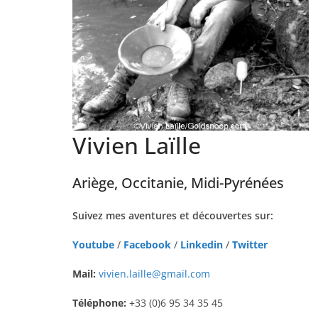
Vivien Laïlle
Ariège, Occitanie, Midi-Pyrénées
Suivez mes aventures et découvertes sur:
Youtube
/
Facebook
/
Linkedin
/
Twitter
Mail:
vivien.laille@gmail.com
Téléphone:
+33 (0)6 95 34 35 45