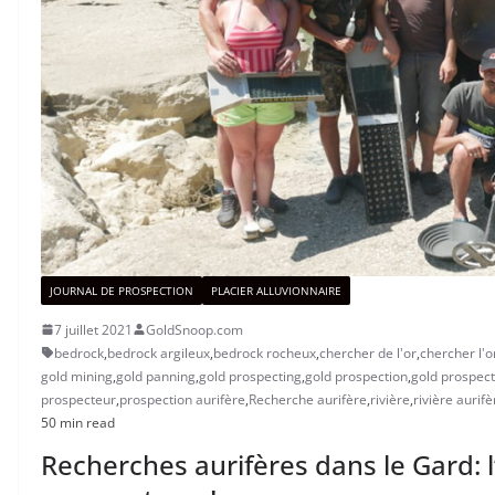
JOURNAL DE PROSPECTION
PLACIER ALLUVIONNAIRE
7 juillet 2021
GoldSnoop.com
bedrock
,
bedrock argileux
,
bedrock rocheux
,
chercher de l'or
,
chercher l'o
gold mining
,
gold panning
,
gold prospecting
,
gold prospection
,
gold prospec
prospecteur
,
prospection aurifère
,
Recherche aurifère
,
rivière
,
rivière aurifè
50 min read
Recherches aurifères dans le Gard: 