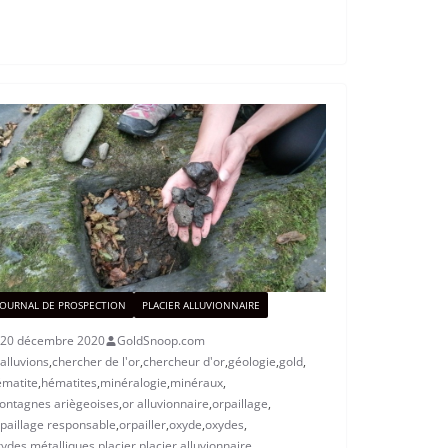
JOURNAL DE PROSPECTION
PLACIER ALLUVIONNAIRE
20 décembre 2020
GoldSnoop.com
alluvions
,
chercher de l'or
,
chercheur d'or
,
géologie
,
gold
,
matite
,
hématites
,
minéralogie
,
minéraux
,
ntagnes ariègeoises
,
or alluvionnaire
,
orpaillage
,
paillage responsable
,
orpailler
,
oxyde
,
oxydes
,
ydes métalliques
,
placier
,
placier alluvionnaire
,