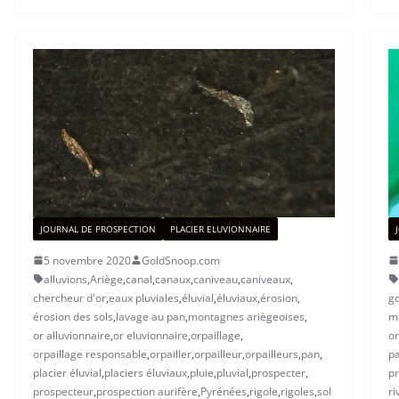
JOURNAL DE PROSPECTION
PLACIER ELUVIONNAIRE
5 novembre 2020
GoldSnoop.com
alluvions
,
Ariège
,
canal
,
canaux
,
caniveau
,
caniveaux
,
chercheur d'or
,
eaux pluviales
,
éluvial
,
éluviaux
,
érosion
,
go
érosion des sols
,
lavage au pan
,
montagnes ariègeoises
,
m
or alluvionnaire
,
or eluvionnaire
,
orpaillage
,
or
orpaillage responsable
,
orpailler
,
orpailleur
,
orpailleurs
,
pan
,
p
placier éluvial
,
placiers éluviaux
,
pluie
,
pluvial
,
prospecter
,
pr
prospecteur
,
prospection aurifère
,
Pyrénées
,
rigole
,
rigoles
,
sol
ri