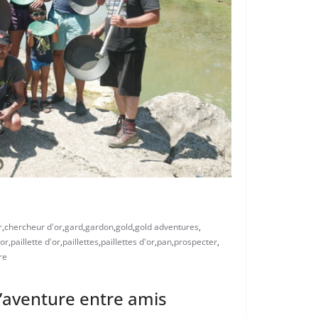
r
,
chercheur d'or
,
gard
,
gardon
,
gold
,
gold adventures
,
tor
,
paillette d'or
,
paillettes
,
paillettes d'or
,
pan
,
prospecter
,
re
l’aventure entre amis