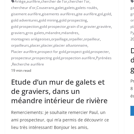
Ariège
,
aurifère
,
chercher de l'or
,
chercher l'or
,
chercheur d'or
,
Couserans
,
galet
,
galets
,
galets roulés
,
ga
gisement aurifère
,
gisements aurifères
,
gite aurifère
,
gol
,
gold
,
gr
gold adventures
,
gold mining
,
gold prospecting
,
or
gold prospection
,
gold prospector
,
grain d'or
,
gravier
,
gravière
,
pl
graviers
,
gros galets
,
méandre
,
méandres
,
P
montagnes ariègeoises
,
orpaillage
,
orpailler
,
orpailleur
,
20
orpailleurs
,
placer
,
placier
,
placier alluvionnaire
,
D
Placier aurifère
,
prospect for gold
,
prospect gold
,
prospecter
,
d
prospecteur
,
prospecting gold
,
prospection aurifère
,
Pyrénées
,
Recherche aurifère
g
19 min read
Etude d’un mur de galets et
P
8
de graviers, dans un
é
méandre intérieur de rivière
Remerciements: je souhaite remercier Paul, un
ami prospecteur, qui m’a permis de découvrir ce
lieu très intéressant! Bonjour les amis,