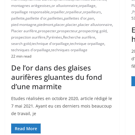
montagnes ariègeoises
,
or alluvionnaire
,
orpaillage
,
Pl
orpaillage responsable
,
orpailler
,
orpailleur
,
orpailleurs
,
,
P
paillette
,
paillette d'or
,
paillettes
,
paillettes d'or
,
pan
,
53
pied montagne
,
piedmont
,
placer
,
placier
,
placier alluvionnaire
,
E
Placier aurifère
,
prospecter
,
prospecteur
,
prospecting gold
,
prospection aurifère
,
Pyrénées
,
Recherche aurifère
,
search gold
,
technique d'orpaillage
,
technique orpaillage
,
techniques d'orpaillage
,
techniques orpaillage
2
22 min read
d
De l’or dans des glaises
f
aurifères gluantes du fond
d’une marmite
Etudes réalisées en octobre 2020, article rédigé le
7 mai 2021. Ayant eu ces derniers mois beaucoup
de travail, je
Read More