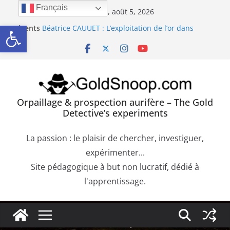
Passer
Français
mercredi, août 5, 2026
au
Ouvrir la barre d’outils
Orpaillage : chercher de l’or dans les dépôts sur le
Récents
contenu
bedrock
:
Béatrice CAUUET : L’exploitation de l’or dans
l’Europe Antique (Hispania, Gallia, Dacia)
Précipité de la Pourpre de Cassius. Comment
confirmer la présence d’or dans une roche
aurifère ?
Trouver de l’or sur les failles du bedrock dans les
Orpaillage & prospection aurifère – The Gold
dépôts aurifères et les moquettes de racines
Detective’s experiments
Orpaillage : chercher de l’or dans les alluvions
entre des obstacles
La passion : le plaisir de chercher, investiguer,
expérimenter...
Site pédagogique à but non lucratif, dédié à
l'apprentissage.