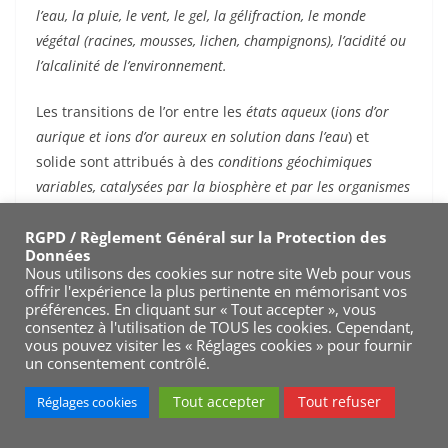
l’eau, la pluie, le vent, le gel, la gélifraction, le monde
végétal (racines, mousses, lichen, champignons), l’acidité ou
l’alcalinité de l’environnement.
Les transitions de l’or entre les
états aqueux
(
ions d’or
aurique et ions d’or aureux en solution dans l’eau
) et
solide sont attribués à des
conditions géochimiques
variables, catalysées par la biosphère et par les organismes
vivants
.
RGPD / Règlement Général sur la Protection des
Données
Nous utilisons des cookies sur notre site Web pour vous
offrir l'expérience la plus pertinente en mémorisant vos
Pour être complet à ce sujet, je vous invite à lire cet
préférences. En cliquant sur « Tout accepter », vous
consentez à l'utilisation de TOUS les cookies. Cependant,
article intitulé :
Cours d’orpaillage: Géochimie,
vous pouvez visiter les « Réglages cookies » pour fournir
mobilisation et précipitation de l’or dans les cycles
un consentement contrôlé.
d’érosions
Tout accepter
Tout refuser
Réglages cookies