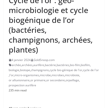
Cycle de l’or : géo-
microbiologie et cycle
biogénique de l’or
(bactéries,
champignons, archées,
plantes)
4 janvier 2024
GoldSnoop.com
archée
,
archées
,
aurifère
,
bactérie
,
bactéries
,
bio-film
,
biofilm
,
biologie
,
biotope
,
champignons
,
cycle bio-génique de l'or
,
cycle de l'or
,
l'or
,
micro-organismes
,
microbe
,
microbes
,
microbiote
,
or alluvionnaire
,
or primaire
,
or secondaire
,
orpaillage
,
prospection aurifère
235 min read