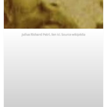
Julius Richard Petri
, lien
ici
. Source wikipédia