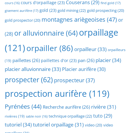
Couserans
(29)
cours d'orpaillage
(23)
find gold
(17)
cours
(16)
gold
(23)
gold mining
(22)
gold prospecting
(20)
gisement aurifère
(17)
montagnes ariègeoises
(47)
or
gold prospector
(20)
orpaillage
or alluvionnaire
(64)
(28)
(121)
orpailler
(86)
orpailleur
(33)
orpailleurs
placier
(34)
paillettes
(26)
pan
(26)
paillettes d'or
(23)
(19)
placier alluvionnaire
(33)
Placier aurifère
(30)
prospecter
(62)
prospecteur
(37)
prospection aurifère
(119)
Pyrénées
(44)
rivière
(31)
Recherche aurifère
(26)
tuto
(29)
technique orpaillage
(22)
rivières
(19)
sable noir
(16)
tutoriel
(34)
tutoriel orpaillage
(31)
video
video
(20)