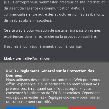
Je suis entrepreneur, webmaster, créateur de site internet, et
dirigeant de l'agence de communication FlyPix, je
commercialise entre autre des structures gonflables (ballons,
dirigeables abris, mascottes).
Ce site web a pour vocation de partager ma passion et mes
expériences dans la recherche ou la prospetion aurifère.
Il est mis à jour régulièrement, modifié, corrigé.
Mail:
vivien.laille@gmail.com
Phone:
+33 (0)695343545
RGPD / Règlement Général sur la Protection des
Données
Via le formulaire de contact
Nous utilisons des cookies sur notre site Web pour vous
offrir l'expérience la plus pertinente en mémorisant vos
préférences. En cliquant sur « Tout accepter », vous
consentez à l'utilisation de TOUS les cookies. Cependant,
vous pouvez visiter les « Réglages cookies » pour fournir
un consentement contrôlé.
Copyright © 2026
Goldsnoop.com
. Tous droits réservés.