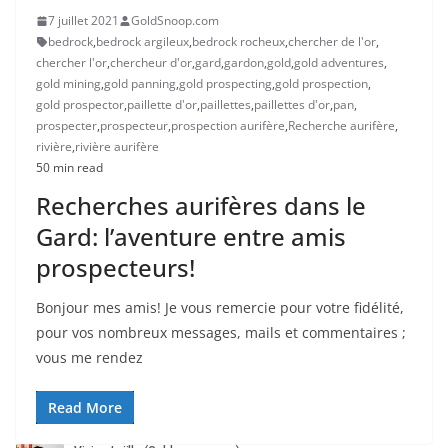
7 juillet 2021
GoldSnoop.com
bedrock
,
bedrock argileux
,
bedrock rocheux
,
chercher de l'or
,
chercher l'or
,
chercheur d'or
,
gard
,
gardon
,
gold
,
gold adventures
,
gold mining
,
gold panning
,
gold prospecting
,
gold prospection
,
gold prospector
,
paillette d'or
,
paillettes
,
paillettes d'or
,
pan
,
prospecter
,
prospecteur
,
prospection aurifère
,
Recherche aurifère
,
rivière
,
rivière aurifère
50 min read
Recherches aurifères dans le
Gard: l’aventure entre amis
prospecteurs!
Bonjour mes amis! Je vous remercie pour votre fidélité,
pour vos nombreux messages, mails et commentaires ;
vous me rendez
Read More