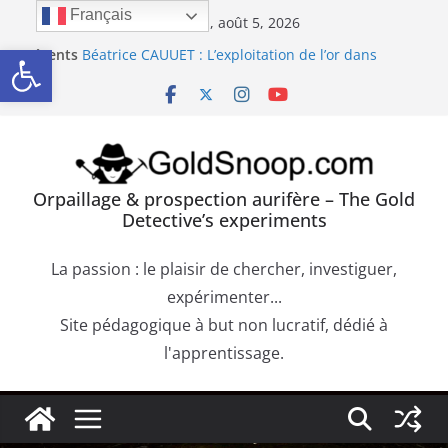
Passer
Français
mercredi, août 5, 2026
au
Ouvrir la barre d’outils
Récents
Orpaillage : chercher de l’or dans les dépôts sur le
contenu
:
bedrock
Béatrice CAUUET : L’exploitation de l’or dans
l’Europe Antique (Hispania, Gallia, Dacia)
Précipité de la Pourpre de Cassius. Comment
confirmer la présence d’or dans une roche
aurifère ?
Trouver de l’or sur les failles du bedrock dans les
Orpaillage & prospection aurifère – The Gold
dépôts aurifères et les moquettes de racines
Detective’s experiments
Orpaillage : chercher de l’or dans les alluvions
entre des obstacles
La passion : le plaisir de chercher, investiguer,
expérimenter...
Site pédagogique à but non lucratif, dédié à
l'apprentissage.