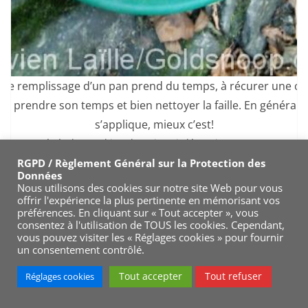
, le remplissage d’un pan prend du temps, à récurer une cre
ien prendre son temps et bien nettoyer la faille. En général, 
s’applique, mieux c’est!
En général quand j’explore, je suis léger, je range tout
dans un sac à dos, je ne peux pas me permettre de
RGPD / Règlement Général sur la Protection des
Données
m’encombrer d’un matériel trop lourd et imposant.
Nous utilisons des cookies sur notre site Web pour vous
offrir l'expérience la plus pertinente en mémorisant vos
Qu’est ce que le bedrock
préférences. En cliquant sur « Tout accepter », vous
consentez à l'utilisation de TOUS les cookies. Cependant,
(ou roche mère)?
vous pouvez visiter les « Réglages cookies » pour fournir
un consentement contrôlé.
Tout accepter
Tout refuser
Réglages cookies
Dans cet article, il sera évoqué essentiellement le
concept de bedrock rocheux, sachant qu’il existe aussi