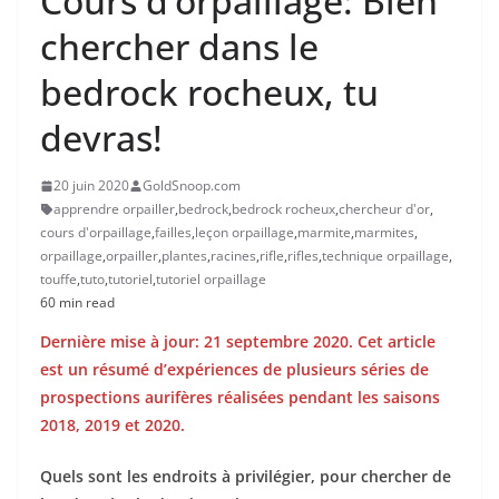
Cours d’orpaillage: Bien
chercher dans le
bedrock rocheux, tu
devras!
20 juin 2020
GoldSnoop.com
apprendre orpailler
,
bedrock
,
bedrock rocheux
,
chercheur d'or
,
cours d'orpaillage
,
failles
,
leçon orpaillage
,
marmite
,
marmites
,
orpaillage
,
orpailler
,
plantes
,
racines
,
rifle
,
rifles
,
technique orpaillage
,
touffe
,
tuto
,
tutoriel
,
tutoriel orpaillage
60 min read
Dernière mise à jour: 21 septembre 2020. Cet article
est un résumé d’expériences de plusieurs séries de
prospections aurifères réalisées pendant les saisons
2018, 2019 et 2020.
Quels sont les endroits à privilégier, pour chercher de