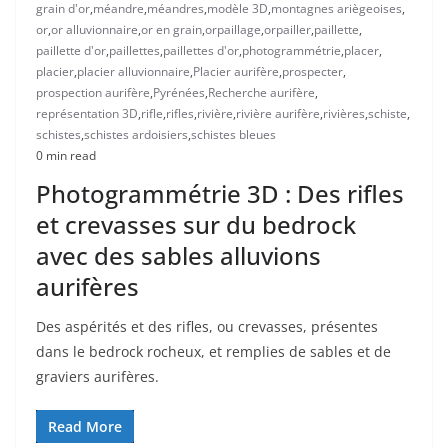
grain d'or
,
méandre
,
méandres
,
modèle 3D
,
montagnes ariègeoises
,
or
,
or alluvionnaire
,
or en grain
,
orpaillage
,
orpailler
,
paillette
,
paillette d'or
,
paillettes
,
paillettes d'or
,
photogrammétrie
,
placer
,
placier
,
placier alluvionnaire
,
Placier aurifère
,
prospecter
,
prospection aurifère
,
Pyrénées
,
Recherche aurifère
,
représentation 3D
,
rifle
,
rifles
,
rivière
,
rivière aurifère
,
rivières
,
schiste
,
schistes
,
schistes ardoisiers
,
schistes bleues
0 min read
Photogrammétrie 3D : Des rifles
et crevasses sur du bedrock
avec des sables alluvions
aurifères
Des aspérités et des rifles, ou crevasses, présentes
dans le bedrock rocheux, et remplies de sables et de
graviers aurifères.
Read More