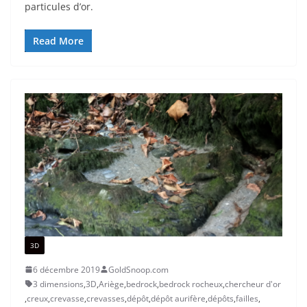
particules d’or.
Read More
3D
6 décembre 2019
GoldSnoop.com
3 dimensions
,
3D
,
Ariège
,
bedrock
,
bedrock rocheux
,
chercheur d'or
,
creux
,
crevasse
,
crevasses
,
dépôt
,
dépôt aurifère
,
dépôts
,
failles
,