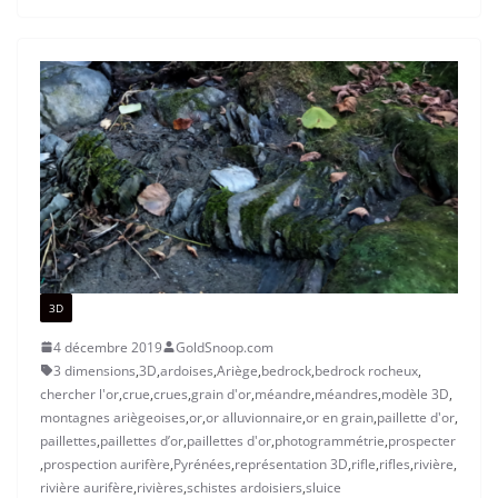
3D
4 décembre 2019
GoldSnoop.com
3 dimensions
,
3D
,
ardoises
,
Ariège
,
bedrock
,
bedrock rocheux
,
chercher l'or
,
crue
,
crues
,
grain d'or
,
méandre
,
méandres
,
modèle 3D
,
montagnes ariègeoises
,
or
,
or alluvionnaire
,
or en grain
,
paillette d'or
,
paillettes
,
paillettes d’or
,
paillettes d'or
,
photogrammétrie
,
prospecter
,
prospection aurifère
,
Pyrénées
,
représentation 3D
,
rifle
,
rifles
,
rivière
,
rivière aurifère
,
rivières
,
schistes ardoisiers
,
sluice