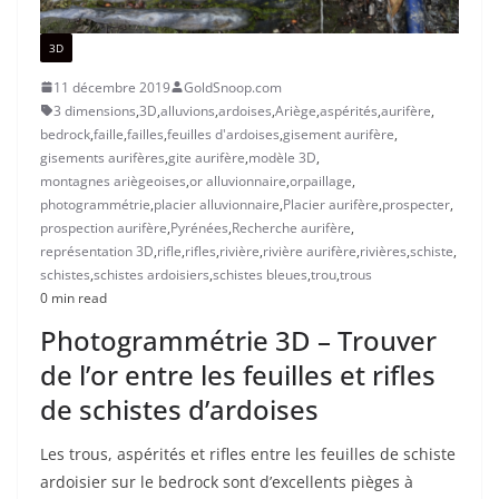
3D
11 décembre 2019
GoldSnoop.com
3 dimensions
,
3D
,
alluvions
,
ardoises
,
Ariège
,
aspérités
,
aurifère
,
bedrock
,
faille
,
failles
,
feuilles d'ardoises
,
gisement aurifère
,
gisements aurifères
,
gite aurifère
,
modèle 3D
,
montagnes ariègeoises
,
or alluvionnaire
,
orpaillage
,
photogrammétrie
,
placier alluvionnaire
,
Placier aurifère
,
prospecter
,
prospection aurifère
,
Pyrénées
,
Recherche aurifère
,
représentation 3D
,
rifle
,
rifles
,
rivière
,
rivière aurifère
,
rivières
,
schiste
,
schistes
,
schistes ardoisiers
,
schistes bleues
,
trou
,
trous
0 min read
Photogrammétrie 3D – Trouver
de l’or entre les feuilles et rifles
de schistes d’ardoises
Les trous, aspérités et rifles entre les feuilles de schiste
ardoisier sur le bedrock sont d’excellents pièges à