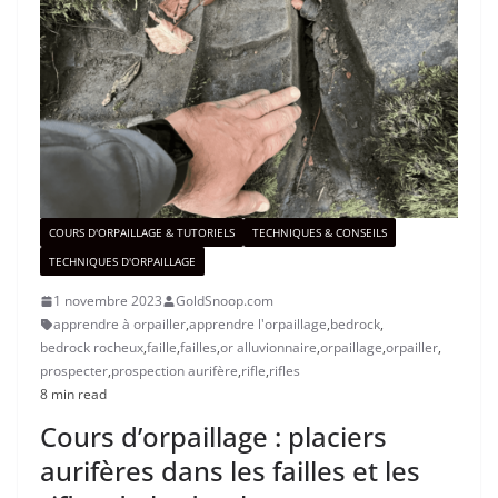
COURS D'ORPAILLAGE & TUTORIELS
TECHNIQUES & CONSEILS
TECHNIQUES D'ORPAILLAGE
1 novembre 2023
GoldSnoop.com
apprendre à orpailler
,
apprendre l'orpaillage
,
bedrock
,
bedrock rocheux
,
faille
,
failles
,
or alluvionnaire
,
orpaillage
,
orpailler
,
prospecter
,
prospection aurifère
,
rifle
,
rifles
8 min read
Cours d’orpaillage : placiers
aurifères dans les failles et les