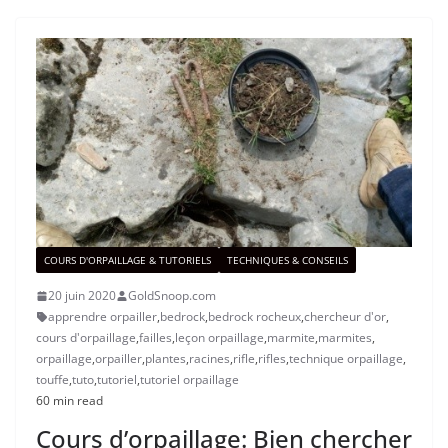
COURS D'ORPAILLAGE & TUTORIELS
TECHNIQUES & CONSEILS
20 juin 2020
GoldSnoop.com
apprendre orpailler
,
bedrock
,
bedrock rocheux
,
chercheur d'or
,
cours d'orpaillage
,
failles
,
leçon orpaillage
,
marmite
,
marmites
,
orpaillage
,
orpailler
,
plantes
,
racines
,
rifle
,
rifles
,
technique orpaillage
,
touffe
,
tuto
,
tutoriel
,
tutoriel orpaillage
60 min read
Cours d’orpaillage: Bien chercher