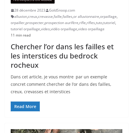
28 décembre 2023
GoldSnoop.com
alluvion
,
creux
,
crevasse
,
faille
,
failles
,
or alluvionnaire
,
orpaillage
,
orpailler
,
prospecter
,
prospection aurifère
,
rifle
,
rifles
,
tuto
,
tutoriel
,
tutoriel orpaillage
,
video
,
vidéo orpaillage
,
video orpaillage
11 min read
Chercher l’or dans les failles et
les interstices du bedrock
rocheux
Dans cet article, je vous montre par un exemple
concret comment chercher de l’or dans des failles,
creux, crevasses et interstices
Read More