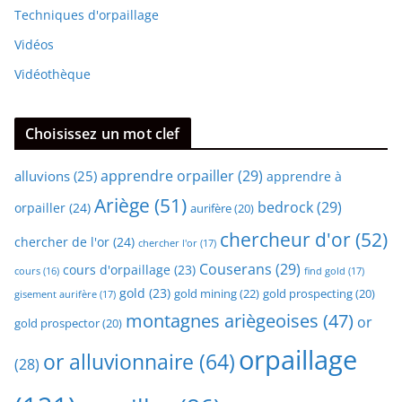
Techniques d'orpaillage
Vidéos
Vidéothèque
Choisissez un mot clef
apprendre orpailler
(29)
alluvions
(25)
apprendre à
Ariège
(51)
bedrock
(29)
orpailler
(24)
aurifère
(20)
chercheur d'or
(52)
chercher de l'or
(24)
chercher l'or
(17)
Couserans
(29)
cours d'orpaillage
(23)
find gold
(17)
cours
(16)
gold
(23)
gold mining
(22)
gold prospecting
(20)
gisement aurifère
(17)
montagnes ariègeoises
(47)
or
gold prospector
(20)
orpaillage
or alluvionnaire
(64)
(28)