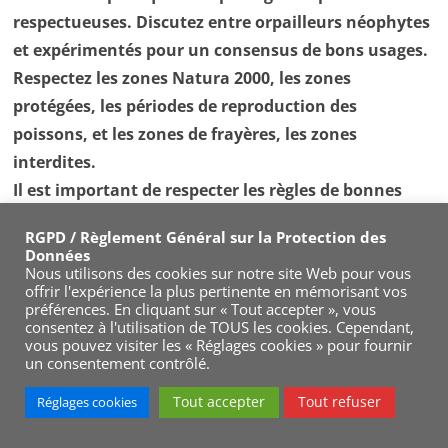
respectueuses. Discutez entre orpailleurs néophytes
et expérimentés pour un consensus de bons usages.
Respectez les zones Natura 2000, les zones
protégées, les périodes de reproduction des
poissons, et les zones de frayères, les zones
interdites.
Il est important de respecter les règles de bonnes
conduites de prospections aurifères pour que
RGPD / Règlement Général sur la Protection des
l'orpaillage perdure durablement et reste
Données
pratiquable pour tous.
Nous utilisons des cookies sur notre site Web pour vous
offrir l'expérience la plus pertinente en mémorisant vos
préférences. En cliquant sur « Tout accepter », vous
Respectez les activités agricoles, les agriculteurs, ne
consentez à l'utilisation de TOUS les cookies. Cependant,
dérangez pas les animaux des fermes dans les
vous pouvez visiter les « Réglages cookies » pour fournir
un consentement contrôlé.
montagnes ou dans les vallées (transhumance),
prenez soin du matériel et du mobilier agricole, c'est
Tout accepter
Tout refuser
Réglages cookies
important.