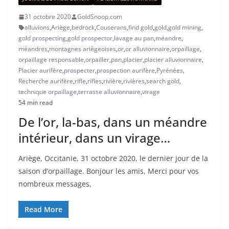
31 octobre 2020
GoldSnoop.com
alluvions
,
Ariège
,
bedrock
,
Couserans
,
find gold
,
gold
,
gold mining
,
gold prospecting
,
gold prospector
,
lavage au pan
,
méandre
,
méandres
,
montagnes ariègeoises
,
or
,
or alluvionnaire
,
orpaillage
,
orpaillage responsable
,
orpailler
,
pan
,
placier
,
placier alluvionnaire
,
Placier aurifère
,
prospecter
,
prospection aurifère
,
Pyrénées
,
Recherche aurifère
,
rifle
,
rifles
,
rivière
,
rivières
,
search gold
,
technique orpaillage
,
terrasse alluvionnaire
,
virage
54 min read
De l’or, la-bas, dans un méandre
intérieur, dans un virage…
Ariège, Occitanie, 31 octobre 2020, le dernier jour de la
saison d’orpaillage. Bonjour les amis, Merci pour vos
nombreux messages,
Read More