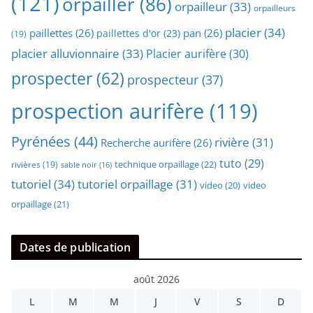
(121)
orpailler
(86)
orpailleur
(33)
orpailleurs
placier
(34)
paillettes
(26)
pan
(26)
paillettes d'or
(23)
(19)
placier alluvionnaire
(33)
Placier aurifère
(30)
prospecter
(62)
prospecteur
(37)
prospection aurifère
(119)
Pyrénées
(44)
rivière
(31)
Recherche aurifère
(26)
tuto
(29)
technique orpaillage
(22)
rivières
(19)
sable noir
(16)
tutoriel
(34)
tutoriel orpaillage
(31)
video
video
(20)
orpaillage
(21)
Dates de publication
août 2026
L
M
M
J
V
S
D