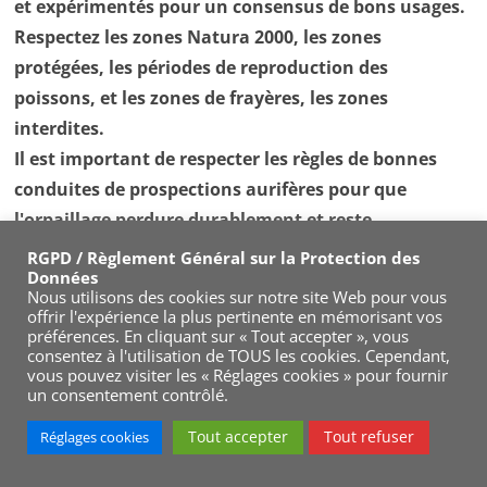
et expérimentés pour un consensus de bons usages.
Respectez les zones Natura 2000, les zones
protégées, les périodes de reproduction des
poissons, et les zones de frayères, les zones
interdites.
Il est important de respecter les règles de bonnes
conduites de prospections aurifères pour que
l'orpaillage perdure durablement et reste
pratiquable pour tous.
RGPD / Règlement Général sur la Protection des
Données
Respectez les activités agricoles, les agriculteurs, ne
Nous utilisons des cookies sur notre site Web pour vous
offrir l'expérience la plus pertinente en mémorisant vos
dérangez pas les animaux des fermes dans les
préférences. En cliquant sur « Tout accepter », vous
consentez à l'utilisation de TOUS les cookies. Cependant,
montagnes ou dans les vallées (transhumance),
vous pouvez visiter les « Réglages cookies » pour fournir
prenez soin du matériel et du mobilier agricole, c'est
un consentement contrôlé.
important.
Tout accepter
Tout refuser
Réglages cookies
Renseignez-vous, documentez-vous, faites des