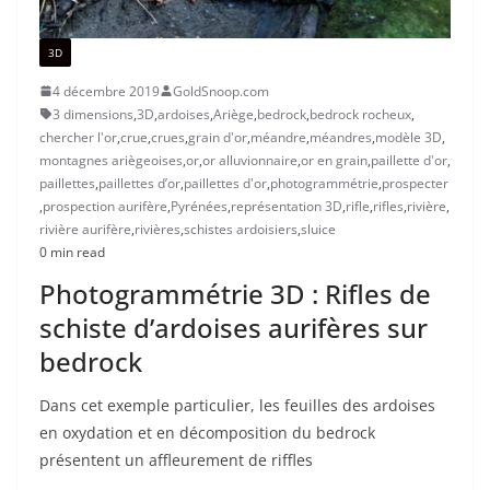
3D
4 décembre 2019
GoldSnoop.com
3 dimensions
,
3D
,
ardoises
,
Ariège
,
bedrock
,
bedrock rocheux
,
chercher l'or
,
crue
,
crues
,
grain d'or
,
méandre
,
méandres
,
modèle 3D
,
montagnes ariègeoises
,
or
,
or alluvionnaire
,
or en grain
,
paillette d'or
,
paillettes
,
paillettes d’or
,
paillettes d'or
,
photogrammétrie
,
prospecter
,
prospection aurifère
,
Pyrénées
,
représentation 3D
,
rifle
,
rifles
,
rivière
,
rivière aurifère
,
rivières
,
schistes ardoisiers
,
sluice
0 min read
Photogrammétrie 3D : Rifles de
schiste d’ardoises aurifères sur
bedrock
Dans cet exemple particulier, les feuilles des ardoises
en oxydation et en décomposition du bedrock
présentent un affleurement de riffles