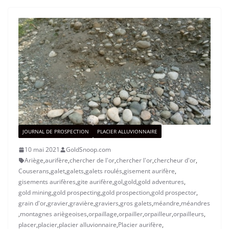
JOURNAL DE PROSPECTION
PLACIER ALLUVIONNAIRE
10 mai 2021
GoldSnoop.com
Ariège
,
aurifère
,
chercher de l'or
,
chercher l'or
,
chercheur d'or
,
Couserans
,
galet
,
galets
,
galets roulés
,
gisement aurifère
,
gisements aurifères
,
gite aurifère
,
gol
,
gold
,
gold adventures
,
gold mining
,
gold prospecting
,
gold prospection
,
gold prospector
,
grain d'or
,
gravier
,
gravière
,
graviers
,
gros galets
,
méandre
,
méandres
,
montagnes ariègeoises
,
orpaillage
,
orpailler
,
orpailleur
,
orpailleurs
,
placer
,
placier
,
placier alluvionnaire
,
Placier aurifère
,