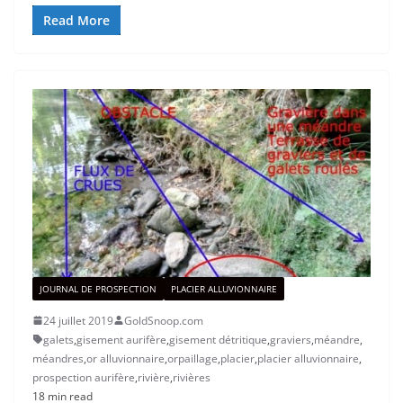
Read More
JOURNAL DE PROSPECTION
PLACIER ALLUVIONNAIRE
24 juillet 2019
GoldSnoop.com
galets
,
gisement aurifère
,
gisement détritique
,
graviers
,
méandre
,
méandres
,
or alluvionnaire
,
orpaillage
,
placier
,
placier alluvionnaire
,
prospection aurifère
,
rivière
,
rivières
18 min read