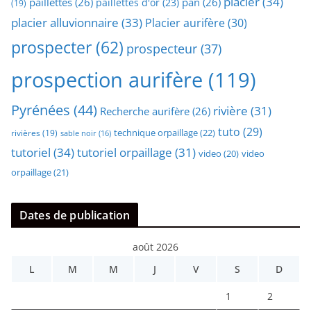
placier
(34)
paillettes
(26)
pan
(26)
paillettes d'or
(23)
(19)
placier alluvionnaire
(33)
Placier aurifère
(30)
prospecter
(62)
prospecteur
(37)
prospection aurifère
(119)
Pyrénées
(44)
rivière
(31)
Recherche aurifère
(26)
tuto
(29)
technique orpaillage
(22)
rivières
(19)
sable noir
(16)
tutoriel
(34)
tutoriel orpaillage
(31)
video
video
(20)
orpaillage
(21)
Dates de publication
août 2026
L
M
M
J
V
S
D
1
2