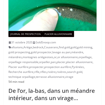
JOURNAL DE PROSPECTION
PLACIER ALLUVIONNAIRE
31 octobre 2020
GoldSnoop.com
alluvions
,
Ariège
,
bedrock
,
Couserans
,
find gold
,
gold
,
gold mining
,
gold prospecting
,
gold prospector
,
lavage au pan
,
méandre
,
méandres
,
montagnes ariègeoises
,
or
,
or alluvionnaire
,
orpaillage
,
orpaillage responsable
,
orpailler
,
pan
,
placier
,
placier alluvionnaire
,
Placier aurifère
,
prospecter
,
prospection aurifère
,
Pyrénées
,
Recherche aurifère
,
rifle
,
rifles
,
rivière
,
rivières
,
search gold
,
technique orpaillage
,
terrasse alluvionnaire
,
virage
54 min read
De l’or, la-bas, dans un méandre
intérieur, dans un virage…