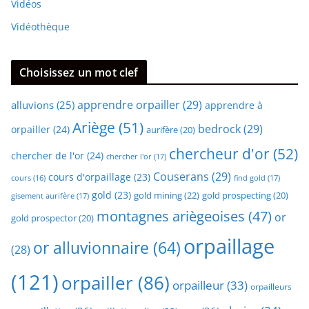
Vidéos
Vidéothèque
Choisissez un mot clef
apprendre orpailler
(29)
alluvions
(25)
apprendre à
Ariège
(51)
bedrock
(29)
orpailler
(24)
aurifère
(20)
chercheur d'or
(52)
chercher de l'or
(24)
chercher l'or
(17)
Couserans
(29)
cours d'orpaillage
(23)
find gold
(17)
cours
(16)
gold
(23)
gold mining
(22)
gold prospecting
(20)
gisement aurifère
(17)
montagnes ariègeoises
(47)
or
gold prospector
(20)
orpaillage
or alluvionnaire
(64)
(28)
(121)
orpailler
(86)
orpailleur
(33)
orpailleurs