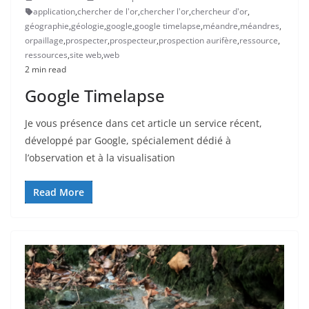
application
,
chercher de l'or
,
chercher l'or
,
chercheur d'or
,
géographie
,
géologie
,
google
,
google timelapse
,
méandre
,
méandres
,
orpaillage
,
prospecter
,
prospecteur
,
prospection aurifère
,
ressource
,
ressources
,
site web
,
web
2 min read
Google Timelapse
Je vous présence dans cet article un service récent,
développé par Google, spécialement dédié à
l’observation et à la visualisation
Read More