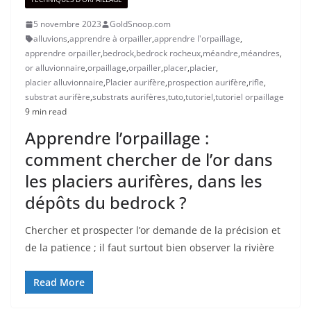
5 novembre 2023
GoldSnoop.com
alluvions
,
apprendre à orpailler
,
apprendre l'orpaillage
,
apprendre orpailler
,
bedrock
,
bedrock rocheux
,
méandre
,
méandres
,
or alluvionnaire
,
orpaillage
,
orpailler
,
placer
,
placier
,
placier alluvionnaire
,
Placier aurifère
,
prospection aurifère
,
rifle
,
substrat aurifère
,
substrats aurifères
,
tuto
,
tutoriel
,
tutoriel orpaillage
9 min read
Apprendre l’orpaillage :
comment chercher de l’or dans
les placiers aurifères, dans les
dépôts du bedrock ?
Chercher et prospecter l’or demande de la précision et
de la patience ; il faut surtout bien observer la rivière
Read More