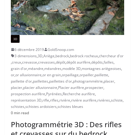
3D
6 décembre 2019
GoldSnoop.com
3 dimensions
,
3D
,
Ariège
,
bedrock
,
bedrock rocheux
,
chercheur d'or
,
creux
,
crevasse
,
crevasses
,
dépôt
,
dépôt aurifère
,
dépôts
,
failles
,
grain d'or
,
méandre
,
méandres
,
modèle 3D
,
montagnes ariègeoises
,
or
,
or alluvionnaire
,
or en grain
,
orpaillage
,
orpailler
,
paillette
,
paillette d'or
,
paillettes
,
paillettes d'or
,
photogrammétrie
,
placer
,
placier
,
placier alluvionnaire
,
Placier aurifère
,
prospecter
,
prospection aurifère
,
Pyrénées
,
Recherche aurifère
,
représentation 3D
,
rifle
,
rifles
,
rivière
,
rivière aurifère
,
rivières
,
schiste
,
schistes
,
schistes ardoisiers
,
schistes bleues
0 min read
Photogrammétrie 3D : Des rifles
et crevasses sur du bedrock