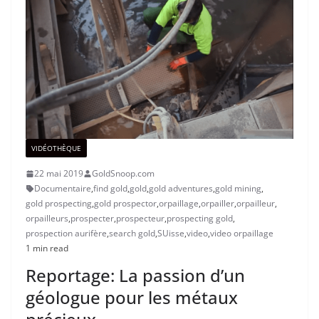
VIDÉOTHÈQUE
22 mai 2019
GoldSnoop.com
Documentaire
,
find gold
,
gold
,
gold adventures
,
gold mining
,
gold prospecting
,
gold prospector
,
orpaillage
,
orpailler
,
orpailleur
,
orpailleurs
,
prospecter
,
prospecteur
,
prospecting gold
,
prospection aurifère
,
search gold
,
SUisse
,
video
,
video orpaillage
1 min read
Reportage: La passion d’un
géologue pour les métaux