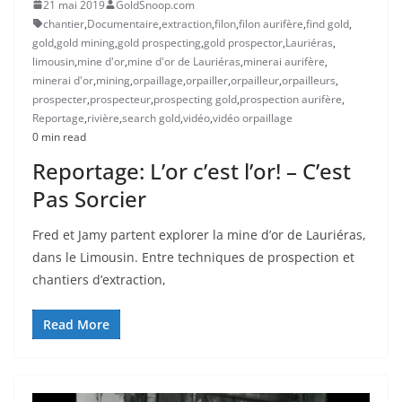
21 mai 2019
GoldSnoop.com
chantier
,
Documentaire
,
extraction
,
filon
,
filon aurifère
,
find gold
,
gold
,
gold mining
,
gold prospecting
,
gold prospector
,
Lauriéras
,
limousin
,
mine d'or
,
mine d'or de Lauriéras
,
minerai aurifère
,
minerai d'or
,
mining
,
orpaillage
,
orpailler
,
orpailleur
,
orpailleurs
,
prospecter
,
prospecteur
,
prospecting gold
,
prospection aurifère
,
Reportage
,
rivière
,
search gold
,
vidéo
,
vidéo orpaillage
0 min read
Reportage: L’or c’est l’or! – C’est
Pas Sorcier
Fred et Jamy partent explorer la mine d’or de Lauriéras,
dans le Limousin. Entre techniques de prospection et
chantiers d’extraction,
Read More