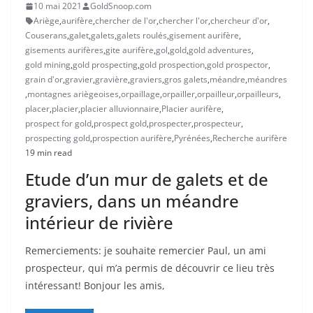
10 mai 2021
GoldSnoop.com
Ariège
,
aurifère
,
chercher de l'or
,
chercher l'or
,
chercheur d'or
,
Couserans
,
galet
,
galets
,
galets roulés
,
gisement aurifère
,
gisements aurifères
,
gite aurifère
,
gol
,
gold
,
gold adventures
,
gold mining
,
gold prospecting
,
gold prospection
,
gold prospector
,
grain d'or
,
gravier
,
gravière
,
graviers
,
gros galets
,
méandre
,
méandres
,
montagnes ariègeoises
,
orpaillage
,
orpailler
,
orpailleur
,
orpailleurs
,
placer
,
placier
,
placier alluvionnaire
,
Placier aurifère
,
prospect for gold
,
prospect gold
,
prospecter
,
prospecteur
,
prospecting gold
,
prospection aurifère
,
Pyrénées
,
Recherche aurifère
19 min read
Etude d’un mur de galets et de
graviers, dans un méandre
intérieur de rivière
Remerciements: je souhaite remercier Paul, un ami
prospecteur, qui m’a permis de découvrir ce lieu très
intéressant! Bonjour les amis,