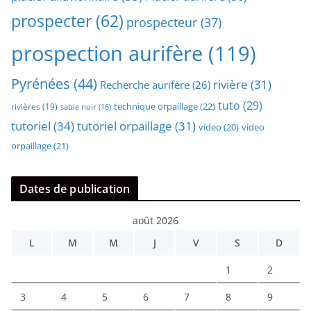
prospecter
(62)
prospecteur
(37)
prospection aurifère
(119)
Pyrénées
(44)
rivière
(31)
Recherche aurifère
(26)
tuto
(29)
technique orpaillage
(22)
rivières
(19)
sable noir
(16)
tutoriel
(34)
tutoriel orpaillage
(31)
video
video
(20)
orpaillage
(21)
Dates de publication
août 2026
L
M
M
J
V
S
D
1
2
3
4
5
6
7
8
9