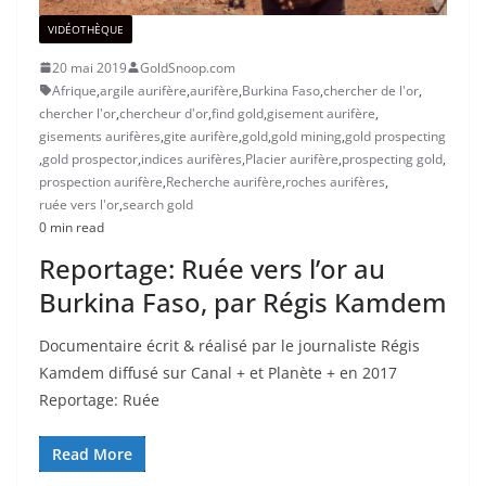
VIDÉOTHÈQUE
20 mai 2019
GoldSnoop.com
Afrique
,
argile aurifère
,
aurifère
,
Burkina Faso
,
chercher de l'or
,
chercher l'or
,
chercheur d'or
,
find gold
,
gisement aurifère
,
gisements aurifères
,
gite aurifère
,
gold
,
gold mining
,
gold prospecting
,
gold prospector
,
indices aurifères
,
Placier aurifère
,
prospecting gold
,
prospection aurifère
,
Recherche aurifère
,
roches aurifères
,
ruée vers l'or
,
search gold
0 min read
Reportage: Ruée vers l’or au
Burkina Faso, par Régis Kamdem
Documentaire écrit & réalisé par le journaliste Régis
Kamdem diffusé sur Canal + et Planète + en 2017
Reportage: Ruée
Read More