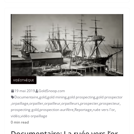
VIDÉOTHÈQUE
19 mai 2019
GoldSnoop.com
Documentaire
,
gold
,
gold mining
,
gold prospecting
,
gold prospector
,
orpaillage
,
orpailler
,
orpailleur
,
orpailleurs
,
prospecter
,
prospecteur
,
prospecting gold
,
prospection aurifère
,
Reportage
,
ruée vers l'or
,
vidéo
,
vidéo orpaillage
0 min read
Documentaire: La ruée vers l’or