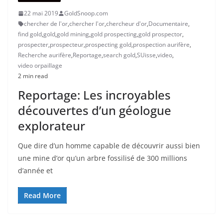
22 mai 2019
GoldSnoop.com
chercher de l'or
,
chercher l'or
,
chercheur d'or
,
Documentaire
,
find gold
,
gold
,
gold mining
,
gold prospecting
,
gold prospector
,
prospecter
,
prospecteur
,
prospecting gold
,
prospection aurifère
,
Recherche aurifère
,
Reportage
,
search gold
,
SUisse
,
video
,
video orpaillage
2 min read
Reportage: Les incroyables
découvertes d’un géologue
explorateur
Que dire d’un homme capable de découvrir aussi bien
une mine d’or qu’un arbre fossilisé de 300 millions
d’année et
Read More