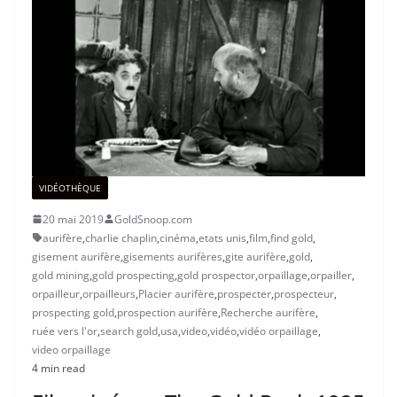
VIDÉOTHÈQUE
20 mai 2019
GoldSnoop.com
aurifère
,
charlie chaplin
,
cinéma
,
etats unis
,
film
,
find gold
,
gisement aurifère
,
gisements aurifères
,
gite aurifère
,
gold
,
gold mining
,
gold prospecting
,
gold prospector
,
orpaillage
,
orpailler
,
orpailleur
,
orpailleurs
,
Placier aurifère
,
prospecter
,
prospecteur
,
prospecting gold
,
prospection aurifère
,
Recherche aurifère
,
ruée vers l'or
,
search gold
,
usa
,
video
,
vidéo
,
vidéo orpaillage
,
video orpaillage
4 min read