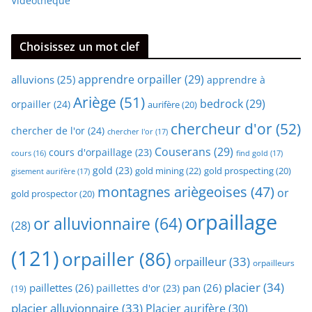
Vidéothèque
Choisissez un mot clef
apprendre orpailler
(29)
alluvions
(25)
apprendre à
Ariège
(51)
bedrock
(29)
orpailler
(24)
aurifère
(20)
chercheur d'or
(52)
chercher de l'or
(24)
chercher l'or
(17)
Couserans
(29)
cours d'orpaillage
(23)
find gold
(17)
cours
(16)
gold
(23)
gold mining
(22)
gold prospecting
(20)
gisement aurifère
(17)
montagnes ariègeoises
(47)
or
gold prospector
(20)
orpaillage
or alluvionnaire
(64)
(28)
(121)
orpailler
(86)
orpailleur
(33)
orpailleurs
placier
(34)
paillettes
(26)
pan
(26)
paillettes d'or
(23)
(19)
placier alluvionnaire
(33)
Placier aurifère
(30)