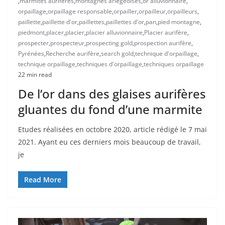
,
marmites aurifères
,
montagnes ariègeoises
,
or alluvionnaire
,
orpaillage
,
orpaillage responsable
,
orpailler
,
orpailleur
,
orpailleurs
,
paillette
,
paillette d'or
,
paillettes
,
paillettes d'or
,
pan
,
pied montagne
,
piedmont
,
placer
,
placier
,
placier alluvionnaire
,
Placier aurifère
,
prospecter
,
prospecteur
,
prospecting gold
,
prospection aurifère
,
Pyrénées
,
Recherche aurifère
,
search gold
,
technique d'orpaillage
,
technique orpaillage
,
techniques d'orpaillage
,
techniques orpaillage
22 min read
De l’or dans des glaises aurifères
gluantes du fond d’une marmite
Etudes réalisées en octobre 2020, article rédigé le 7 mai
2021. Ayant eu ces derniers mois beaucoup de travail,
je
Read More