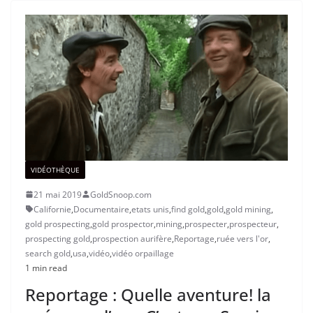
VIDÉOTHÈQUE
21 mai 2019
GoldSnoop.com
Californie
,
Documentaire
,
etats unis
,
find gold
,
gold
,
gold mining
,
gold prospecting
,
gold prospector
,
mining
,
prospecter
,
prospecteur
,
prospecting gold
,
prospection aurifère
,
Reportage
,
ruée vers l'or
,
search gold
,
usa
,
vidéo
,
vidéo orpaillage
1 min read
Reportage : Quelle aventure! la