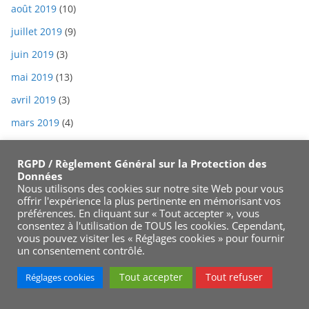
août 2019
(10)
juillet 2019
(9)
juin 2019
(3)
mai 2019
(13)
avril 2019
(3)
mars 2019
(4)
février 2019
(2)
RGPD / Règlement Général sur la Protection des
janvier 2019
(1)
Données
Nous utilisons des cookies sur notre site Web pour vous
offrir l'expérience la plus pertinente en mémorisant vos
préférences. En cliquant sur « Tout accepter », vous
Statistiques du site
consentez à l'utilisation de TOUS les cookies. Cependant,
vous pouvez visiter les « Réglages cookies » pour fournir
un consentement contrôlé.
Statistiques du jour
Tout accepter
Tout refuser
Today's visitors:
23
Réglages cookies
Today's page views: :
28