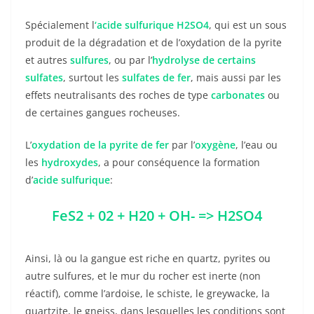
Spécialement l
‘acide sulfurique H2SO4
, qui est un sous
produit de la dégradation et de l’oxydation de la pyrite
et autres
sulfures
, ou par l’
hydrolyse de certains
sulfates
, surtout les
sulfates de fer
, mais aussi par les
effets neutralisants des roches de type
carbonates
ou
de certaines gangues rocheuses.
L’
oxydation de la pyrite de fer
par l’
oxygène
, l’eau ou
les
hydroxydes
, a pour conséquence la formation
d’
acide sulfurique
:
FeS2 + 02 + H20 + OH- => H2SO4
Ainsi, là ou la gangue est riche en quartz, pyrites ou
autre sulfures, et le mur du rocher est inerte (non
réactif), comme l’ardoise, le schiste, le greywacke, la
quartzite, le gneiss, dans lesquelles les conditions sont