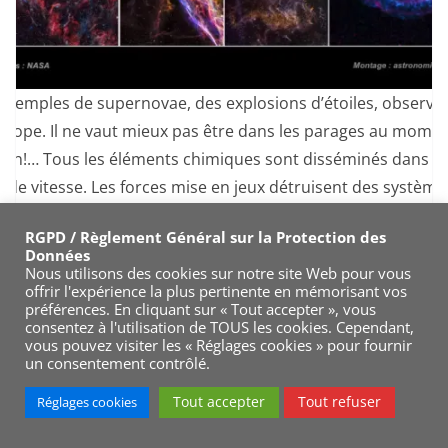
exemples de supernovae, des explosions d’étoiles, observé
scope. Il ne vaut mieux pas être dans les parages au mome
sion!… Tous les éléments chimiques sont disséminés dans l’
nde vitesse. Les forces mise en jeux détruisent des système
entiers, vaporisant tout à de très grandes distances.
RGPD / Règlement Général sur la Protection des
Données
 volant » (flying V) d’une fusion de galaxies: IC 2184. Des mill
Nous utilisons des cookies sur notre site Web pour vous
offrir l'expérience la plus pertinente en mémorisant vos
es se choquent et s’entrecroisent, détruisant des étoiles e
préférences. En cliquant sur « Tout accepter », vous
mes entiers, et créant des nouveaux. Beaucoup de chaos ré
consentez à l'utilisation de TOUS les cookies. Cependant,
vous pouvez visiter les « Réglages cookies » pour fournir
es mondes lointains. Des millions de mondes immortalisés
un consentement contrôlé.
liché photographique, les notions de distances sont vertigi
Tout accepter
Tout refuser
Réglages cookies
Mais comme la Terre renferme de la chaleur en son
sein, la lave et les roches en fusion, en provenance des