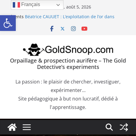
Passer
Français
mercredi, août 5, 2026
au
Ouvrir la barre d’outils
Orpaillage : chercher de l’or dans les dépôts sur le
Récents
contenu
bedrock
:
Béatrice CAUUET : L’exploitation de l’or dans
l’Europe Antique (Hispania, Gallia, Dacia)
Précipité de la Pourpre de Cassius. Comment
confirmer la présence d’or dans une roche
aurifère ?
Trouver de l’or sur les failles du bedrock dans les
Orpaillage & prospection aurifère – The Gold
dépôts aurifères et les moquettes de racines
Detective’s experiments
Orpaillage : chercher de l’or dans les alluvions
entre des obstacles
La passion : le plaisir de chercher, investiguer,
expérimenter...
Site pédagogique à but non lucratif, dédié à
l'apprentissage.