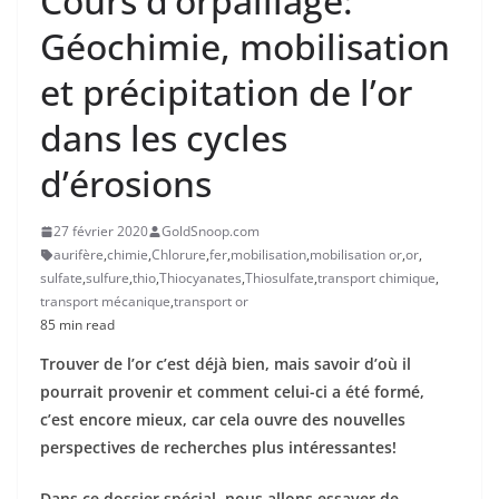
Cours d’orpaillage:
Géochimie, mobilisation
et précipitation de l’or
dans les cycles
d’érosions
27 février 2020
GoldSnoop.com
aurifère
,
chimie
,
Chlorure
,
fer
,
mobilisation
,
mobilisation or
,
or
,
sulfate
,
sulfure
,
thio
,
Thiocyanates
,
Thiosulfate
,
transport chimique
,
transport mécanique
,
transport or
85 min read
Trouver de l’or c’est déjà bien, mais savoir d’où il
pourrait provenir et comment celui-ci a été formé,
c’est encore mieux, car cela ouvre des nouvelles
perspectives de recherches plus intéressantes!
Dans ce dossier spécial, nous allons essayer de