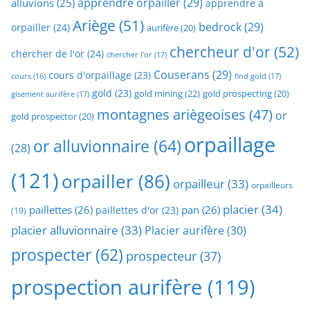
apprendre orpailler
(29)
alluvions
(25)
apprendre à
Ariège
(51)
bedrock
(29)
orpailler
(24)
aurifère
(20)
chercheur d'or
(52)
chercher de l'or
(24)
chercher l'or
(17)
Couserans
(29)
cours d'orpaillage
(23)
find gold
(17)
cours
(16)
gold
(23)
gold mining
(22)
gold prospecting
(20)
gisement aurifère
(17)
montagnes ariègeoises
(47)
or
gold prospector
(20)
orpaillage
or alluvionnaire
(64)
(28)
(121)
orpailler
(86)
orpailleur
(33)
orpailleurs
placier
(34)
paillettes
(26)
pan
(26)
paillettes d'or
(23)
(19)
placier alluvionnaire
(33)
Placier aurifère
(30)
prospecter
(62)
prospecteur
(37)
prospection aurifère
(119)