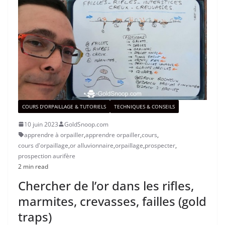
COURS D'ORPAILLAGE & TUTORIELS
TECHNIQUES & CONSEILS
10 juin 2023
GoldSnoop.com
apprendre à orpailler
,
apprendre orpailler
,
cours
,
cours d'orpaillage
,
or alluvionnaire
,
orpaillage
,
prospecter
,
prospection aurifère
2 min read
Chercher de l’or dans les rifles,
marmites, crevasses, failles (gold
traps)