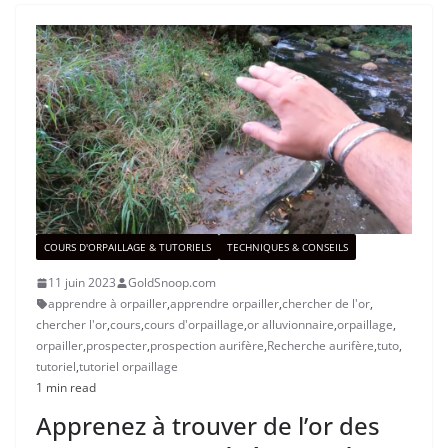
COURS D'ORPAILLAGE & TUTORIELS
TECHNIQUES & CONSEILS
11 juin 2023
GoldSnoop.com
apprendre à orpailler
,
apprendre orpailler
,
chercher de l'or
,
chercher l'or
,
cours
,
cours d'orpaillage
,
or alluvionnaire
,
orpaillage
,
orpailler
,
prospecter
,
prospection aurifère
,
Recherche aurifère
,
tuto
,
tutoriel
,
tutoriel orpaillage
1 min read
Apprenez à trouver de l’or des