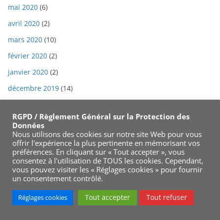
mai 2020
(6)
avril 2020
(2)
mars 2020
(10)
février 2020
(2)
janvier 2020
(2)
décembre 2019
(14)
novembre 2019
(4)
RGPD / Règlement Général sur la Protection des
octobre 2019
(3)
Données
Nous utilisons des cookies sur notre site Web pour vous
septembre 2019
(9)
offrir l'expérience la plus pertinente en mémorisant vos
préférences. En cliquant sur « Tout accepter », vous
août 2019
(10)
consentez à l'utilisation de TOUS les cookies. Cependant,
vous pouvez visiter les « Réglages cookies » pour fournir
juillet 2019
(9)
un consentement contrôlé.
juin 2019
(3)
Tout accepter
Tout refuser
Réglages cookies
mai 2019
(13)
avril 2019
(3)