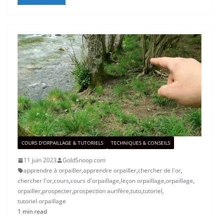
COURS D'ORPAILLAGE & TUTORIELS
TECHNIQUES & CONSEILS
11 juin 2023
GoldSnoop.com
apprendre à orpailler
,
apprendre orpailler
,
chercher de l'or
,
chercher l'or
,
cours
,
cours d'orpaillage
,
leçon orpaillage
,
orpaillage
,
orpailler
,
prospecter
,
prospection aurifère
,
tuto
,
tutoriel
,
tutoriel orpaillage
1 min read