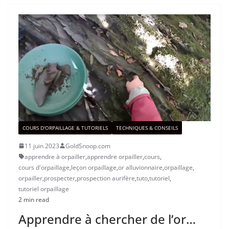
COURS D'ORPAILLAGE & TUTORIELS
TECHNIQUES & CONSEILS
11 juin 2023
GoldSnoop.com
apprendre à orpailler
,
apprendre orpailler
,
cours
,
cours d'orpaillage
,
leçon orpaillage
,
or alluvionnaire
,
orpaillage
,
orpailler
,
prospecter
,
prospection aurifère
,
tuto
,
tutoriel
,
tutoriel orpaillage
2 min read
Apprendre à chercher de l’or…