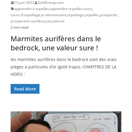
10 juin 2023
GoldSnoop.com
apprendre à orpailler
,
apprendre orpailler
,
cours
,
cours d'orpaillage
,
or alluvionnaire
,
orpaillage
,
orpailler
,
prospecter
,
prospection aurifère
,
tuto
,
tutoriel
2 min read
Marmites aurifères dans le
bedrock, une valeur sure !
les marmites aurifères dans le bedrock sont des vrais
pièges à particules d’or (gold traps). CHAPITRES DE LA
VIDÉO :
Read More