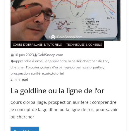
COURS D'ORPAILLAGE & TUTORIELS
TECHNIQUES & CONSEILS
10 juin 2023
GoldSnoop.com
apprendre à orpailler
,
apprendre orpailler
,
chercher de l'or
,
chercher l'or
,
cours
,
cours d'orpaillage
,
orpaillage
,
orpailler
,
prospection aurifère
,
tuto
,
tutoriel
2 min read
La goldline ou la ligne de l’or
Cours d’orpaillage, prospection aurifère : comprendre
le concept de la goldline ou la ligne de l’or, pour savoir
où chercher