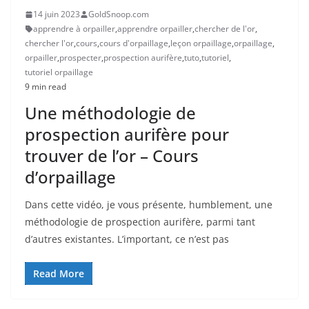
14 juin 2023
GoldSnoop.com
apprendre à orpailler
,
apprendre orpailler
,
chercher de l'or
,
chercher l'or
,
cours
,
cours d'orpaillage
,
leçon orpaillage
,
orpaillage
,
orpailler
,
prospecter
,
prospection aurifère
,
tuto
,
tutoriel
,
tutoriel orpaillage
9 min read
Une méthodologie de
prospection aurifère pour
trouver de l’or – Cours
d’orpaillage
Dans cette vidéo, je vous présente, humblement, une
méthodologie de prospection aurifère, parmi tant
d’autres existantes. L’important, ce n’est pas
Read More