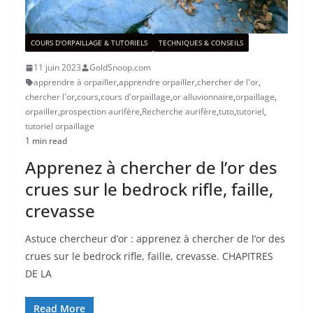
COURS D'ORPAILLAGE & TUTORIELS
TECHNIQUES & CONSEILS
11 juin 2023
GoldSnoop.com
apprendre à orpailler
,
apprendre orpailler
,
chercher de l'or
,
chercher l'or
,
cours
,
cours d'orpaillage
,
or alluvionnaire
,
orpaillage
,
orpailler
,
prospection aurifère
,
Recherche aurifère
,
tuto
,
tutoriel
,
tutoriel orpaillage
1 min read
Apprenez à chercher de l’or des
crues sur le bedrock rifle, faille,
crevasse
Astuce chercheur d’or : apprenez à chercher de l’or des
crues sur le bedrock rifle, faille, crevasse. CHAPITRES
DE LA
Read More