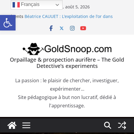
Passer
Français
mercredi, août 5, 2026
au
Ouvrir la barre d’outils
Récents
Béatrice CAUUET : L’exploitation de l’or dans
contenu
:
l’Europe Antique (Hispania, Gallia, Dacia)
Précipité de la Pourpre de Cassius. Comment
confirmer la présence d’or dans une roche
aurifère ?
Trouver de l’or sur les failles du bedrock dans les
dépôts aurifères et les moquettes de racines
Orpaillage : chercher de l’or dans les alluvions
Orpaillage & prospection aurifère – The Gold
entre des obstacles
Detective’s experiments
Orpaillage : chercher de l’or dans les dépôts sur le
bedrock
La passion : le plaisir de chercher, investiguer,
expérimenter...
Site pédagogique à but non lucratif, dédié à
l'apprentissage.