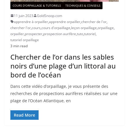
COURS D'ORPAILLAGE & TUTORIELS
TECHNIQUES & CONSEILS
11 juin 2023
GoldSnoop.com
apprendre à orpailler
,
apprendre orpailler
,
chercher de l'or
,
chercher l'or
,
cours
,
cours d'orpaillage
,
leçon orpaillage
,
orpaillage
,
orpailler
,
prospecter
,
prospection aurifère
,
tuto
,
tutoriel
,
tutoriel orpaillage
3 min read
Chercher de l’or dans les sables
noirs d’une plage d’un littoral au
bord de l’océan
Dans cette vidéo d’orpaillage, je vous présente des
recherches de prospections aurifères réalisées sur une
plage de l’Océan Atlantique, en
Read More