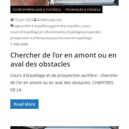
COURS D'ORPAILLAGE & TUTORIELS
TECHNIQUES & CONSEILS
10 juin 2023
GoldSnoop.com
apprendre à orpailler
,
apprendre orpailler
,
cours
,
cours d'orpaillage
,
or alluvionnaire
,
orpaillage
,
prospecter
,
prospection aurifère
,
tuto
,
tutoriel
,
tutoriel orpaillage
1 min read
Chercher de l’or en amont ou en
aval des obstacles
Cours d’orpaillage et de prospection aurifère : chercher
de l’or en amont ou en aval des obstacles. CHAPITRES
DE LA
Read More