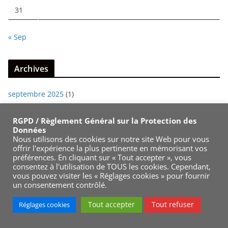
31
« Sep
Archives
septembre 2025
(1)
juin 2025
(1)
RGPD / Règlement Général sur la Protection des
janvier 2025
(5)
Données
Nous utilisons des cookies sur notre site Web pour vous
décembre 2024
(1)
offrir l'expérience la plus pertinente en mémorisant vos
préférences. En cliquant sur « Tout accepter », vous
novembre 2024
(2)
consentez à l'utilisation de TOUS les cookies. Cependant,
vous pouvez visiter les « Réglages cookies » pour fournir
août 2024
(4)
un consentement contrôlé.
juillet 2024
(4)
Tout accepter
Tout refuser
Réglages cookies
janvier 2024
(1)