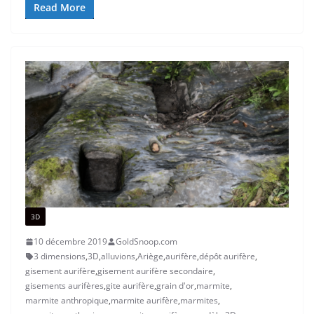
Read More
3D
10 décembre 2019
GoldSnoop.com
3 dimensions
,
3D
,
alluvions
,
Ariège
,
aurifère
,
dépôt aurifère
,
gisement aurifère
,
gisement aurifère secondaire
,
gisements aurifères
,
gite aurifère
,
grain d'or
,
marmite
,
marmite anthropique
,
marmite aurifère
,
marmites
,