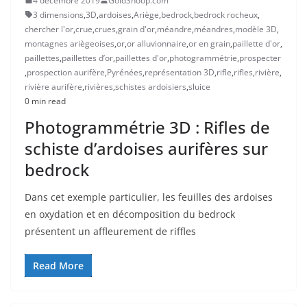
4 décembre 2019
GoldSnoop.com
3 dimensions
,
3D
,
ardoises
,
Ariège
,
bedrock
,
bedrock rocheux
,
chercher l'or
,
crue
,
crues
,
grain d'or
,
méandre
,
méandres
,
modèle 3D
,
montagnes ariègeoises
,
or
,
or alluvionnaire
,
or en grain
,
paillette d'or
,
paillettes
,
paillettes d’or
,
paillettes d'or
,
photogrammétrie
,
prospecter
,
prospection aurifère
,
Pyrénées
,
représentation 3D
,
rifle
,
rifles
,
rivière
,
rivière aurifère
,
rivières
,
schistes ardoisiers
,
sluice
0 min read
Photogrammétrie 3D : Rifles de
schiste d’ardoises aurifères sur
bedrock
Dans cet exemple particulier, les feuilles des ardoises
en oxydation et en décomposition du bedrock
présentent un affleurement de riffles
Read More