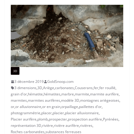
3D
3 décembre 2019
GoldSnoop.com
3 dimensions
,
3D
,
Ariège
,
carbonates
,
Couserans
,
fer
,
fer rouillé
,
grain d'or
,
hématite
,
hématites
,
marbre
,
marmite
,
marmite aurifère
,
marmites
,
marmites aurifères
,
modèle 3D
,
montagnes ariègeoises
,
or
,
or alluvionnaire
,
or en grain
,
orpaillage
,
paillettes d'or
,
photogrammétrie
,
placer
,
placier
,
placier alluvionnaire
,
Placier aurifère
,
plomb
,
prospecter
,
prospection aurifère
,
Pyrénées
,
représentation 3D
,
rivière
,
rivière aurifère
,
rivières
,
Roches carbonatées
,
substances ferreuses