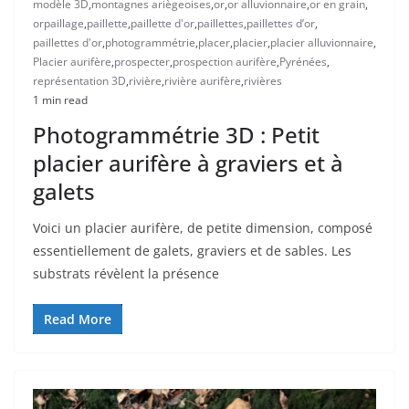
modèle 3D
,
montagnes ariègeoises
,
or
,
or alluvionnaire
,
or en grain
,
orpaillage
,
paillette
,
paillette d'or
,
paillettes
,
paillettes d’or
,
paillettes d'or
,
photogrammétrie
,
placer
,
placier
,
placier alluvionnaire
,
Placier aurifère
,
prospecter
,
prospection aurifère
,
Pyrénées
,
représentation 3D
,
rivière
,
rivière aurifère
,
rivières
1 min read
Photogrammétrie 3D : Petit
placier aurifère à graviers et à
galets
Voici un placier aurifère, de petite dimension, composé
essentiellement de galets, graviers et de sables. Les
substrats révèlent la présence
Read More