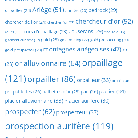
Ariège
(51)
bedrock
(29)
orpailler
(24)
aurifère
(20)
chercheur d'or
(52)
chercher de l'or
(24)
chercher l'or
(17)
Couserans
(29)
cours d'orpaillage
(23)
find gold
(17)
cours
(16)
gold
(23)
gold mining
(22)
gold prospecting
(20)
gisement aurifère
(17)
montagnes ariègeoises
(47)
or
gold prospector
(20)
orpaillage
or alluvionnaire
(64)
(28)
(121)
orpailler
(86)
orpailleur
(33)
orpailleurs
placier
(34)
paillettes
(26)
pan
(26)
paillettes d'or
(23)
(19)
placier alluvionnaire
(33)
Placier aurifère
(30)
prospecter
(62)
prospecteur
(37)
prospection aurifère
(119)