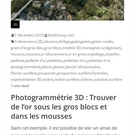
3D
7 décembre 2019
GoldSnoop.com
3 dimensions
,
3D
,
alluvions
,
Ariège
,
galet
,
galets
,
galets roulés
,
grain d'or
,
gros bloc
,
gros blocs
,
modèle 3D
,
montagnes ariègeoises
,
mousse
,
mousses
,
or alluvionnaire
,
or en grain
,
orpaillage
,
orpailler
,
paillette
,
paillette d'or
,
paillettes
,
paillettes d’or
,
paillettes d'or
,
photogrammétrie
,
placer
,
placier
,
placier alluvionnaire
,
Placier aurifère
,
prospecter
,
prospection aurifère
,
Pyrénées
,
représentation 3D
,
rivière
,
rivière aurifère
,
rivières
,
substrat aurifère
1 min read
Photogrammétrie 3D : Trouver
de l’or sous les gros blocs et
dans les mousses
Dans cet exemple, il est possible de voir un amas de