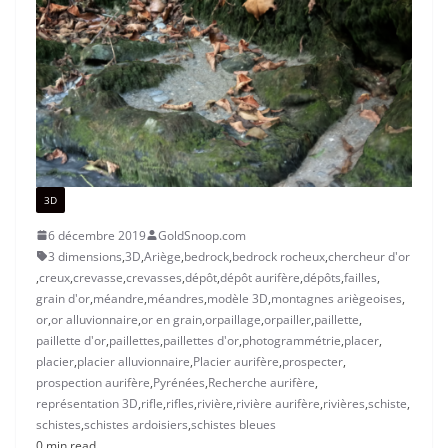
3D
6 décembre 2019
GoldSnoop.com
3 dimensions
,
3D
,
Ariège
,
bedrock
,
bedrock rocheux
,
chercheur d'or
,
creux
,
crevasse
,
crevasses
,
dépôt
,
dépôt aurifère
,
dépôts
,
failles
,
grain d'or
,
méandre
,
méandres
,
modèle 3D
,
montagnes ariègeoises
,
or
,
or alluvionnaire
,
or en grain
,
orpaillage
,
orpailler
,
paillette
,
paillette d'or
,
paillettes
,
paillettes d'or
,
photogrammétrie
,
placer
,
placier
,
placier alluvionnaire
,
Placier aurifère
,
prospecter
,
prospection aurifère
,
Pyrénées
,
Recherche aurifère
,
représentation 3D
,
rifle
,
rifles
,
rivière
,
rivière aurifère
,
rivières
,
schiste
,
schistes
,
schistes ardoisiers
,
schistes bleues
0 min read