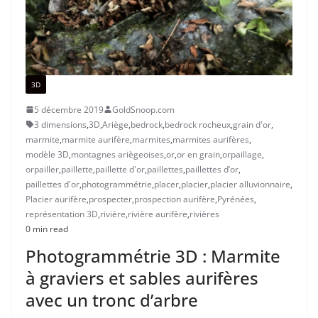
3D
5 décembre 2019
GoldSnoop.com
3 dimensions
,
3D
,
Ariège
,
bedrock
,
bedrock rocheux
,
grain d'or
,
marmite
,
marmite aurifère
,
marmites
,
marmites aurifères
,
modèle 3D
,
montagnes ariègeoises
,
or
,
or en grain
,
orpaillage
,
orpailler
,
paillette
,
paillette d'or
,
paillettes
,
paillettes d’or
,
paillettes d'or
,
photogrammétrie
,
placer
,
placier
,
placier alluvionnaire
,
Placier aurifère
,
prospecter
,
prospection aurifère
,
Pyrénées
,
représentation 3D
,
rivière
,
rivière aurifère
,
rivières
0 min read
Photogrammétrie 3D : Marmite
à graviers et sables aurifères
avec un tronc d’arbre