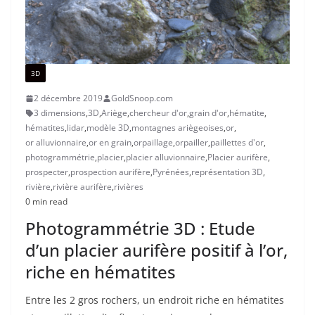
3D
2 décembre 2019
GoldSnoop.com
3 dimensions
,
3D
,
Ariège
,
chercheur d'or
,
grain d'or
,
hématite
,
hématites
,
lidar
,
modèle 3D
,
montagnes ariègeoises
,
or
,
or alluvionnaire
,
or en grain
,
orpaillage
,
orpailler
,
paillettes d'or
,
photogrammétrie
,
placier
,
placier alluvionnaire
,
Placier aurifère
,
prospecter
,
prospection aurifère
,
Pyrénées
,
représentation 3D
,
rivière
,
rivière aurifère
,
rivières
0 min read
Photogrammétrie 3D : Etude
d’un placier aurifère positif à l’or,
riche en hématites
Entre les 2 gros rochers, un endroit riche en hématites