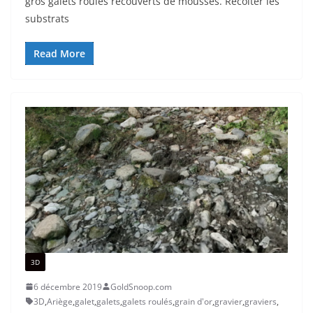
gros galets roulés recouverts de mousses. Récolter les
substrats
Read More
3D
6 décembre 2019
GoldSnoop.com
3D
,
Ariège
,
galet
,
galets
,
galets roulés
,
grain d'or
,
gravier
,
graviers
,