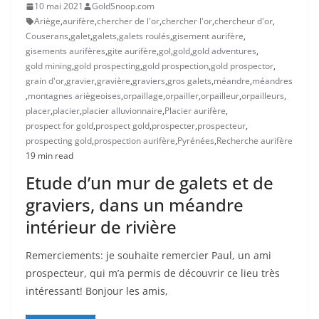
10 mai 2021
GoldSnoop.com
Ariège
,
aurifère
,
chercher de l'or
,
chercher l'or
,
chercheur d'or
,
Couserans
,
galet
,
galets
,
galets roulés
,
gisement aurifère
,
gisements aurifères
,
gite aurifère
,
gol
,
gold
,
gold adventures
,
gold mining
,
gold prospecting
,
gold prospection
,
gold prospector
,
grain d'or
,
gravier
,
gravière
,
graviers
,
gros galets
,
méandre
,
méandres
,
montagnes ariègeoises
,
orpaillage
,
orpailler
,
orpailleur
,
orpailleurs
,
placer
,
placier
,
placier alluvionnaire
,
Placier aurifère
,
prospect for gold
,
prospect gold
,
prospecter
,
prospecteur
,
prospecting gold
,
prospection aurifère
,
Pyrénées
,
Recherche aurifère
19 min read
Etude d’un mur de galets et de
graviers, dans un méandre
intérieur de rivière
Remerciements: je souhaite remercier Paul, un ami
prospecteur, qui m’a permis de découvrir ce lieu très
intéressant! Bonjour les amis,