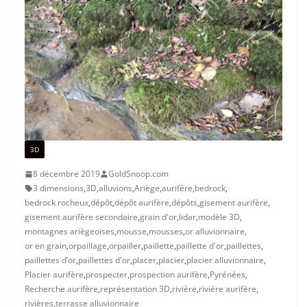
3D
8 décembre 2019
GoldSnoop.com
3 dimensions
,
3D
,
alluvions
,
Ariège
,
aurifère
,
bedrock
,
bedrock rocheux
,
dépôt
,
dépôt aurifère
,
dépôts
,
gisement aurifère
,
gisement aurifère secondaire
,
grain d'or
,
lidar
,
modèle 3D
,
montagnes ariègeoises
,
mousse
,
mousses
,
or alluvionnaire
,
or en grain
,
orpaillage
,
orpailler
,
paillette
,
paillette d'or
,
paillettes
,
paillettes d’or
,
paillettes d'or
,
placer
,
placier
,
placier alluvionnaire
,
Placier aurifère
,
prospecter
,
prospection aurifère
,
Pyrénées
,
Recherche aurifère
,
représentation 3D
,
rivière
,
rivière aurifère
,
rivières
,
terrasse alluvionnaire