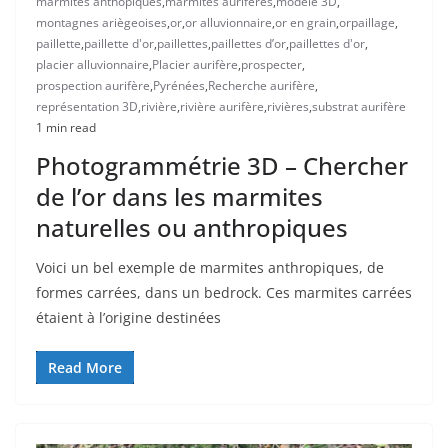
marmites anthopiques
,
marmites aurifères
,
modèle 3D
,
montagnes ariègeoises
,
or
,
or alluvionnaire
,
or en grain
,
orpaillage
,
paillette
,
paillette d'or
,
paillettes
,
paillettes d’or
,
paillettes d'or
,
placier alluvionnaire
,
Placier aurifère
,
prospecter
,
prospection aurifère
,
Pyrénées
,
Recherche aurifère
,
représentation 3D
,
rivière
,
rivière aurifère
,
rivières
,
substrat aurifère
1 min read
Photogrammétrie 3D – Chercher
de l’or dans les marmites
naturelles ou anthropiques
Voici un bel exemple de marmites anthropiques, de
formes carrées, dans un bedrock. Ces marmites carrées
étaient à l’origine destinées
Read More