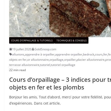
COURS D'ORPAILLAGE & TUTORIELS
TECHNIQUES & CONSEILS
19 juillet 2020
GoldSnoop.com
alluvions
,
apprendre à orpailler
,
apprendre orpailler
,
bedrock
,
cours
,
fer
,
fe
objets en fer
,
or alluvionnaire
,
orpaillage
,
orpailler
,
placier alluvionnaire
,
pro
terrasse alluvionnaire
,
tutoriel
,
tutoriel orpaillage
22 min read
Cours d’orpaillage – 3 indices pour t
objets en fer et les plombs
Bonjour les amis, Tout d’abord, merci pour votre fidélité, p
d’expériences. Dans cet article,