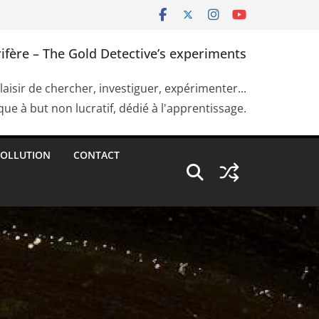
ifère – The Gold Detective’s experiments
plaisir de chercher, investiguer, expérimenter...
ue à but non lucratif, dédié à l'apprentissage.
OLLUTION
CONTACT