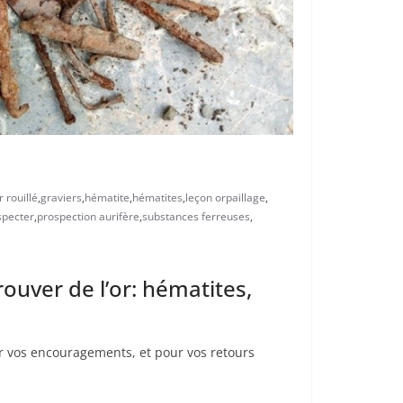
r rouillé
,
graviers
,
hématite
,
hématites
,
leçon orpaillage
,
specter
,
prospection aurifère
,
substances ferreuses
,
rouver de l’or: hématites,
our vos encouragements, et pour vos retours