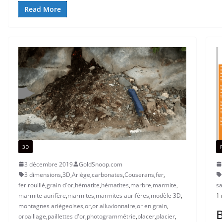
Read More
3D
3 décembre 2019
GoldSnoop.com
3 dimensions
,
3D
,
Ariège
,
carbonates
,
Couserans
,
fer
,
fer rouillé
,
grain d'or
,
hématite
,
hématites
,
marbre
,
marmite
,
sa
marmite aurifère
,
marmites
,
marmites aurifères
,
modèle 3D
,
1 
montagnes ariègeoises
,
or
,
or alluvionnaire
,
or en grain
,
B
orpaillage
,
paillettes d'or
,
photogrammétrie
,
placer
,
placier
,