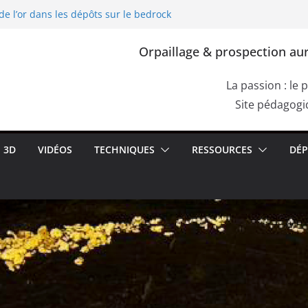
de l’or dans les dépôts sur le bedrock
ploitation de l’or dans l’Europe
lia, Dacia)
Orpaillage & prospection aur
re de Cassius. Comment confirmer la
e roche aurifère ?
s failles du bedrock dans les dépôts
La passion : le 
ettes de racines
Site pédagogiq
de l’or dans les alluvions entre des
3D
VIDÉOS
TECHNIQUES
RESSOURCES
DÉP