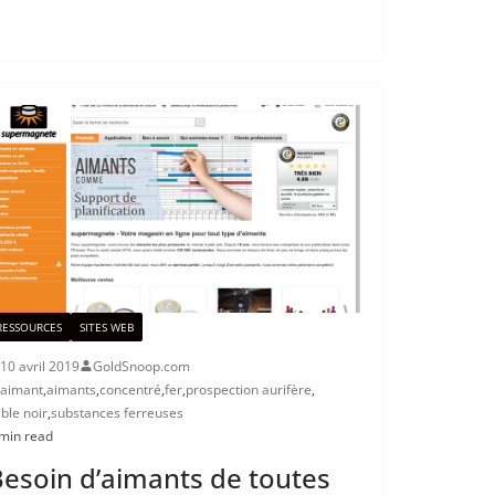
RESSOURCES
SITES WEB
10 avril 2019
GoldSnoop.com
aimant
,
aimants
,
concentré
,
fer
,
prospection aurifère
,
ble noir
,
substances ferreuses
min read
esoin d’aimants de toutes