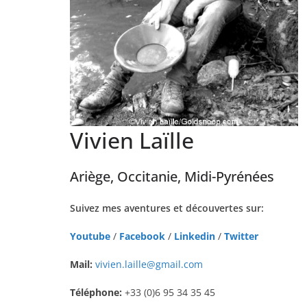
Vivien Laïlle
Ariège, Occitanie, Midi-Pyrénées
Suivez mes aventures et découvertes sur:
Youtube
/
Facebook
/
Linkedin
/
Twitter
Mail:
vivien.laille@gmail.com
Téléphone:
+33 (0)6 95 34 35 45