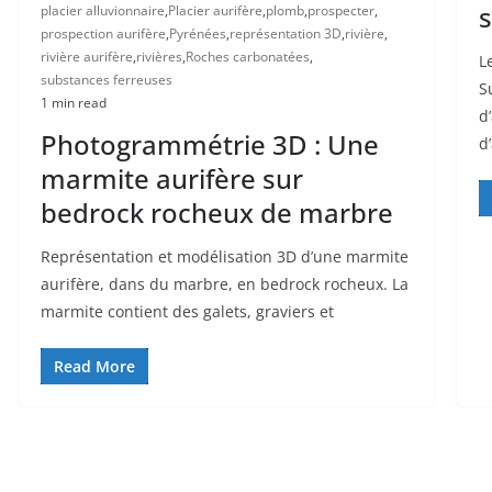
s
placier alluvionnaire
,
Placier aurifère
,
plomb
,
prospecter
,
prospection aurifère
,
Pyrénées
,
représentation 3D
,
rivière
,
rivière aurifère
,
rivières
,
Roches carbonatées
,
L
substances ferreuses
S
1 min read
d
Photogrammétrie 3D : Une
d
marmite aurifère sur
bedrock rocheux de marbre
Représentation et modélisation 3D d’une marmite
aurifère, dans du marbre, en bedrock rocheux. La
marmite contient des galets, graviers et
Read More