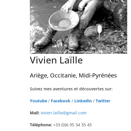
Vivien Laïlle
Ariège, Occitanie, Midi-Pyrénées
Suivez mes aventures et découvertes sur:
Youtube
/
Facebook
/
Linkedin
/
Twitter
Mail:
vivien.laille@gmail.com
Téléphone:
+33 (0)6 95 34 35 45