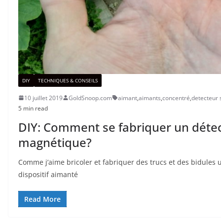
DIY
TECHNIQUES & CONSEILS
10 juillet 2019
GoldSnoop.com
aimant
,
aimants
,
concentré
,
detecteur 
5 min read
DIY: Comment se fabriquer un détec
magnétique?
Comme j’aime bricoler et fabriquer des trucs et des bidules u
dispositif aimanté
Read More