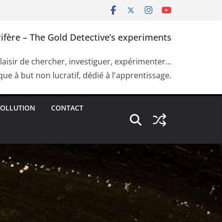
ifère – The Gold Detective’s experiments
plaisir de chercher, investiguer, expérimenter...
ue à but non lucratif, dédié à l'apprentissage.
OLLUTION
CONTACT