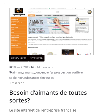
RESSOURCES
SITES WEB
10 avril 2019
GoldSnoop.com
aimant
,
aimants
,
concentré
,
fer
,
prospection aurifère
,
sable noir
,
substances ferreuses
1 min read
Besoin d’aimants de toutes
sortes?
Le site internet de l’entreprise française