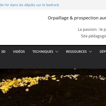
de l’or dans les dépôts sur le bedrock
ploitation de l’or dans l’Europe
lia, Dacia)
Orpaillage & prospection aur
re de Cassius. Comment confirmer la
e roche aurifère ?
s failles du bedrock dans les dépôts
La passion : le 
ettes de racines
Site pédagogiq
de l’or dans les alluvions entre des
3D
VIDÉOS
TECHNIQUES
RESSOURCES
DÉP