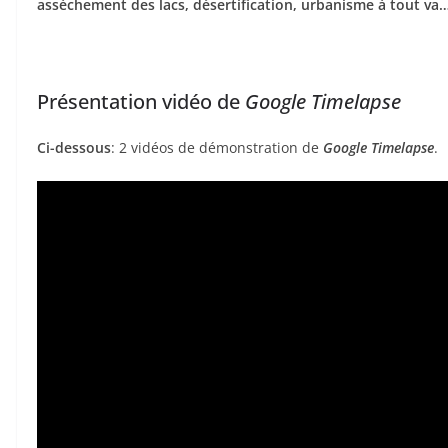
assèchement des lacs, désertification, urbanisme à tout va…
Présentation vidéo de
Google Timelapse
Ci-dessous
: 2 vidéos de démonstration de
Google Timelapse
.