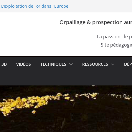
L’exploitation de l’or dans l’Europe
 Gallia, Dacia)
ourpre de Cassius. Comment confirmer la
Orpaillage & prospection aur
s une roche aurifère ?
r les failles du bedrock dans les dépôts
moquettes de racines
La passion : le 
her de l’or dans les alluvions entre des
Site pédagogiq
her de l’or dans les dépôts sur le bedrock
3D
VIDÉOS
TECHNIQUES
RESSOURCES
DÉP