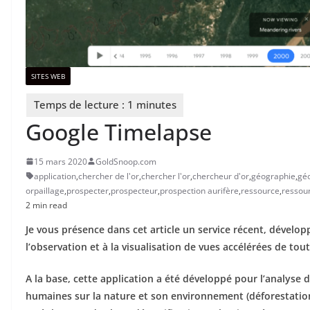
SITES WEB
Google Timelapse
15 mars 2020
GoldSnoop.com
application
,
chercher de l'or
,
chercher l'or
,
chercheur d'or
,
géographie
,
géo
orpaillage
,
prospecter
,
prospecteur
,
prospection aurifère
,
ressource
,
ressou
2 min read
Je vous présence dans cet article un service récent, dévelo
l’observation et à la visualisation de vues accélérées de tout
A la base, cette application a été développé pour l’analyse
humaines sur la nature et son environnement (déforestation,