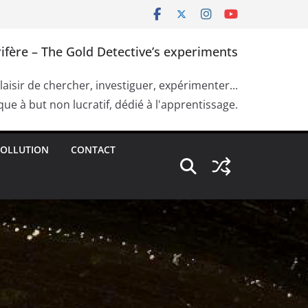
ifère – The Gold Detective’s experiments
plaisir de chercher, investiguer, expérimenter...
ue à but non lucratif, dédié à l'apprentissage.
OLLUTION
CONTACT