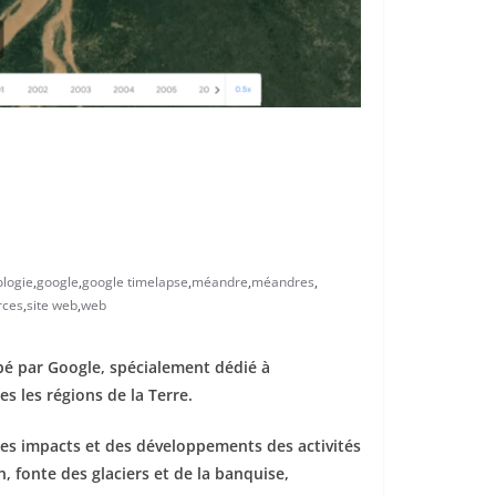
logie
,
google
,
google timelapse
,
méandre
,
méandres
,
rces
,
site web
,
web
ppé par Google, spécialement dédié à
es les régions de la Terre.
 des impacts et des développements des activités
 fonte des glaciers et de la banquise,