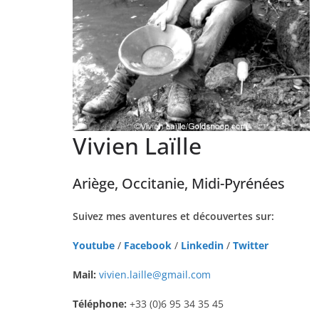
Vivien Laïlle
Ariège, Occitanie, Midi-Pyrénées
Suivez mes aventures et découvertes sur:
Youtube
/
Facebook
/
Linkedin
/
Twitter
Mail:
vivien.laille@gmail.com
Téléphone:
+33 (0)6 95 34 35 45