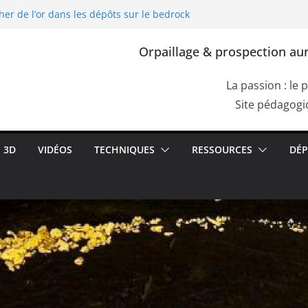
her de l’or dans les dépôts sur le bedrock
L’exploitation de l’or dans l’Europe
 Gallia, Dacia)
Orpaillage & prospection aur
ourpre de Cassius. Comment confirmer la
s une roche aurifère ?
r les failles du bedrock dans les dépôts
La passion : le 
moquettes de racines
Site pédagogiq
her de l’or dans les alluvions entre des
3D
VIDÉOS
TECHNIQUES
RESSOURCES
DÉP