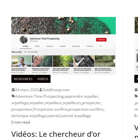
RESSOURCES
VIDÉOS
24 mars 2020
GoldSnoop.com
Adventure Time Prospecting
,
apprendre orpailler
,
orpaillage
,
orpailler
,
orpailleur
,
orpailleurs
,
prospecter
,
,
p
prospecteur
,
Prospection aurfère
,
prospection aurifère
,
vi
technique orpaillage
,
tutoriel
,
tutoriel orpaillage
0 
0 min read
V
Vidéos: Le chercheur d’or