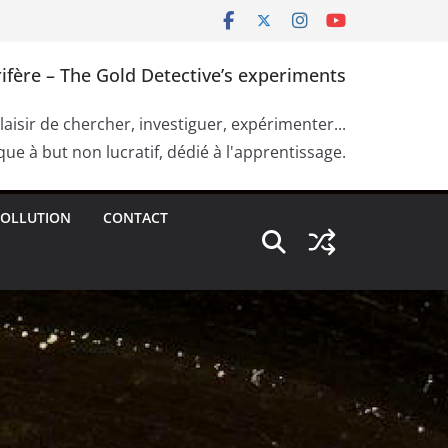
ifère – The Gold Detective’s experiments
plaisir de chercher, investiguer, expérimenter...
ue à but non lucratif, dédié à l'apprentissage.
OLLUTION
CONTACT