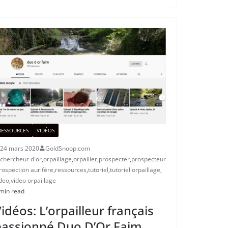
RESSOURCES
VIDÉOS
24 mars 2020
GoldSnoop.com
chercheur d'or
,
orpaillage
,
orpailler
,
prospecter
,
prospecteur
rospection aurifère
,
ressources
,
tutoriel
,
tutoriel orpaillage
,
deo
,
video orpaillage
min read
idéos: L’orpailleur français
passionné Duo D’Or Faim