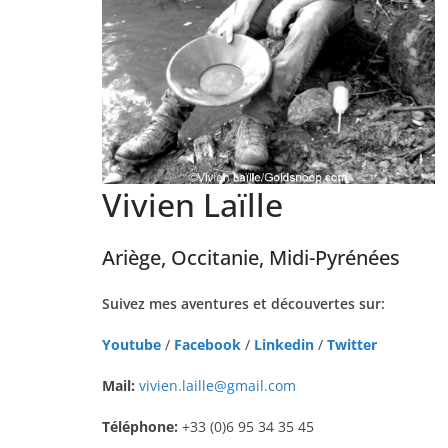
Vivien Laïlle
Ariège, Occitanie, Midi-Pyrénées
Suivez mes aventures et découvertes sur:
Youtube
/
Facebook
/
Linkedin
/
Twitter
Mail:
vivien.laille@gmail.com
Téléphone:
+33 (0)6 95 34 35 45