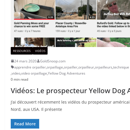
RESSOURCES
VIDÉOS
24 mars 2020
GoldSnoop.com
apprendre orpailler
,
orpaillage
,
orpailler
,
orpailleur
,
orpailleurs
,
technique 
,
video
,
video orpaillage
,
Yellow Dog Adventures
0 min read
Vidéos: Le prospecteur Yellow Dog
J’ai découvert récemment les vidéos du prospecteur américai
Nord, aux USA. Il présente
Read More