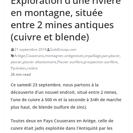
Exploration d’une rivière
en montagne, située
entre 2 mines antiques
(cuivre et blende)
21 septembre 2019
GoldSnoop.com
Ariège
,
Couserans
,
montagnes ariègeoises
,
orpaillage
,
pan
,
placer
,
placier
,
placier alluvionnaire
,
Placier aurifère
,
prospection aurifère
,
Pyrénées
,
rivière
26 min read
Ce samedi 23 septembre, nous partons à la
découverte d’un nouvel endroit, situé entre 2 mines,
l’une de cuivre à 500 m et la seconde à 3/4h de marche
plus haut, de blende (sulfure de zinc).
Toutes deux en Pays Couserans en Ariège, celle de
cuivre était jadis exploitée dans l’Antiquité par les