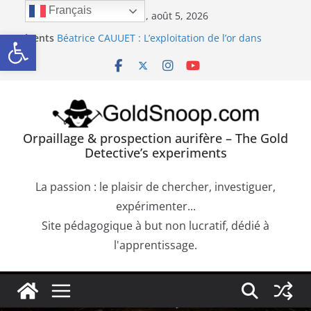
Passer
Français
mercredi, août 5, 2026
Orpaillage : chercher de l’or dans les dépôts sur le
au
Ouvrir la barre d’outils
Récents
bedrock
contenu
:
Béatrice CAUUET : L’exploitation de l’or dans
l’Europe Antique (Hispania, Gallia, Dacia)
Précipité de la Pourpre de Cassius. Comment
confirmer la présence d’or dans une roche
aurifère ?
Trouver de l’or sur les failles du bedrock dans les
Orpaillage & prospection aurifère – The Gold
dépôts aurifères et les moquettes de racines
Detective’s experiments
Orpaillage : chercher de l’or dans les alluvions
entre des obstacles
La passion : le plaisir de chercher, investiguer,
expérimenter...
Site pédagogique à but non lucratif, dédié à
l'apprentissage.