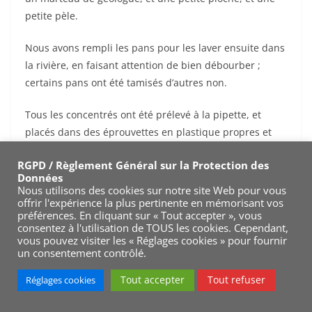
petite pèle.
Nous avons rempli les pans pour les laver ensuite dans
la rivière, en faisant attention de bien débourber ;
certains pans ont été tamisés d’autres non.
Tous les concentrés ont été prélevé à la pipette, et
placés dans des éprouvettes en plastique propres et
étiquetées.
RGPD / Règlement Général sur la Protection des
Données
En moyenne, 2 pans successifs ont été effectués, par
Nous utilisons des cookies sur notre site Web pour vous
endroit de prélèvement.
offrir l'expérience la plus pertinente en mémorisant vos
préférences. En cliquant sur « Tout accepter », vous
consentez à l'utilisation de TOUS les cookies. Cependant,
Les concentrés de sables noirs ont pu être observés
vous pouvez visiter les « Réglages cookies » pour fournir
séparément au microscope binoculaire.
un consentement contrôlé.
Site de prospection n°1
Tout accepter
Tout refuser
Réglages cookies