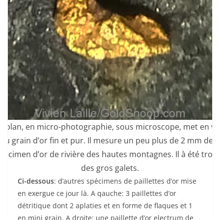
s plan, en micro-photographie, sous microscope, met en va
au grain d’or fin et pur. Il mesure un peu plus de 2 mm de 
pécimen d’or de rivière des hautes montagnes. Il à été trou
des gros galets.
Ci-dessous
: d’autres spécimens de paillettes d’or mise
en exergue ce jour là. A qauche: 3 paillettes d’or
détritique dont 2 aplaties et en forme de flaques et 1
en mini grain. A droite: une paillette d’or electrum de