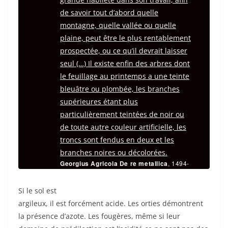
de savoir tout d’abord quelle
montagne, quelle vallée ou quelle
plaine, peut être le plus rentablement
prospectée, ou ce qu’il devrait laisser
seul (…) Il existe enfin des arbres dont
le feuillage au printemps a une teinte
bleuâtre ou plombée, les branches
supérieures étant plus
particulièrement teintées de noir ou
de toute autre couleur artificielle, les
troncs sont fendus en deux et les
branches noires ou décolorées.
Georgius Agricola De re metallica
, 1494-
1555 –
Texte traduit de l’original
ici
, datant
de 1556.
Si le sol est
argileux, il est forcément acide. Les orties démontrent
la présence d’azote. Les fougères, même si leur