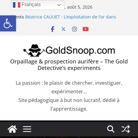
Passer
Français
mercredi, août 5, 2026
Orpaillage : chercher de l’or dans les dépôts sur le
au
Ouvrir la barre d’outils
Récents
bedrock
contenu
:
Béatrice CAUUET : L’exploitation de l’or dans
l’Europe Antique (Hispania, Gallia, Dacia)
Précipité de la Pourpre de Cassius. Comment
confirmer la présence d’or dans une roche
aurifère ?
Trouver de l’or sur les failles du bedrock dans les
dépôts aurifères et les moquettes de racines
Orpaillage & prospection aurifère – The Gold
Orpaillage : chercher de l’or dans les alluvions
Detective’s experiments
entre des obstacles
La passion : le plaisir de chercher, investiguer,
expérimenter...
Site pédagogique à but non lucratif, dédié à
l'apprentissage.