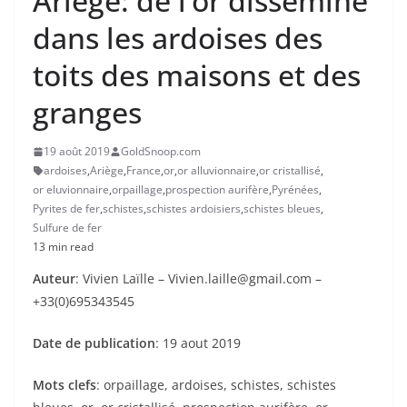
Ariège: de l’or disséminé
dans les ardoises des
toits des maisons et des
granges
19 août 2019
GoldSnoop.com
ardoises
,
Ariège
,
France
,
or
,
or alluvionnaire
,
or cristallisé
,
or eluvionnaire
,
orpaillage
,
prospection aurifère
,
Pyrénées
,
Pyrites de fer
,
schistes
,
schistes ardoisiers
,
schistes bleues
,
Sulfure de fer
13 min read
Auteur
: Vivien Laïlle – Vivien.laille@gmail.com –
+33(0)695343545
Date de publication
: 19 aout 2019
Mots clefs
: orpaillage, ardoises, schistes, schistes