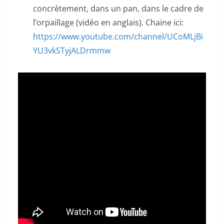
concrètement, dans un pan, dans le cadre de
l’orpaillage (vidéo en anglais). Chaine ici:
https://www.youtube.com/channel/UCoMLjBi
YU3vkSTyjALDrmmw