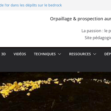
de l’or dans les dépôts sur le bedrock
ploitation de l’or dans l’Europe
lia, Dacia)
Orpaillage & prospection aur
re de Cassius. Comment confirmer la
e roche aurifère ?
s failles du bedrock dans les dépôts
La passion : le 
ettes de racines
Site pédagogiq
de l’or dans les alluvions entre des
3D
VIDÉOS
TECHNIQUES
RESSOURCES
DÉP