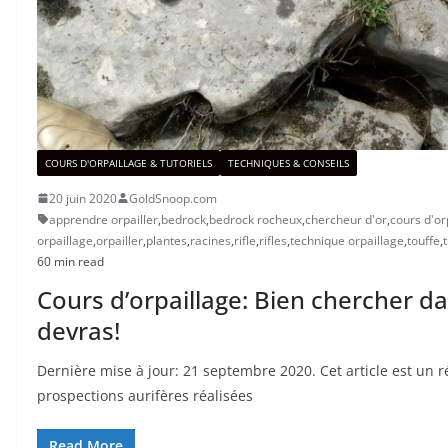
COURS D'ORPAILLAGE & TUTORIELS
TECHNIQUES & CONSEILS
20 juin 2020
GoldSnoop.com
apprendre orpailler
,
bedrock
,
bedrock rocheux
,
chercheur d'or
,
cours d'or
orpaillage
,
orpailler
,
plantes
,
racines
,
rifle
,
rifles
,
technique orpaillage
,
touffe
,
60 min read
Cours d’orpaillage: Bien chercher d
devras!
Dernière mise à jour: 21 septembre 2020. Cet article est un 
prospections aurifères réalisées
Read More