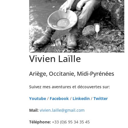
Vivien Laïlle
Ariège, Occitanie, Midi-Pyrénées
Suivez mes aventures et découvertes sur:
Youtube
/
Facebook
/
Linkedin
/
Twitter
Mail:
vivien.laille@gmail.com
Téléphone:
+33 (0)6 95 34 35 45