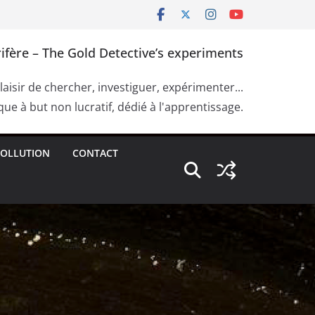
ifère – The Gold Detective’s experiments
plaisir de chercher, investiguer, expérimenter...
ue à but non lucratif, dédié à l'apprentissage.
OLLUTION
CONTACT