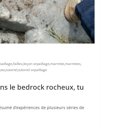
paillage
,
failles
,
leçon orpaillage
,
marmite
,
marmites
,
tuto
,
tutoriel
,
tutoriel orpaillage
ans le bedrock rocheux, tu
résumé d’expériences de plusieurs séries de