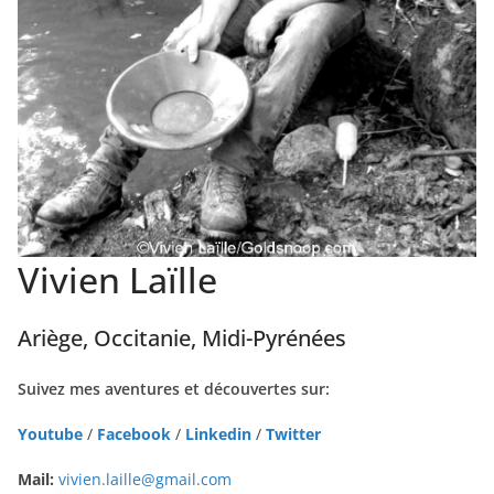
Vivien Laïlle
Ariège, Occitanie, Midi-Pyrénées
Suivez mes aventures et découvertes sur:
Youtube
/
Facebook
/
Linkedin
/
Twitter
Mail:
vivien.laille@gmail.com