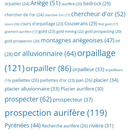
Ariège
(51)
bedrock
(29)
orpailler
(24)
aurifère
(20)
chercheur d'or
(52)
chercher de l'or
(24)
chercher l'or
(17)
Couserans
(29)
cours d'orpaillage
(23)
find gold
(17)
cours
(16)
gold
(23)
gold mining
(22)
gold prospecting
(20)
gisement aurifère
(17)
montagnes ariègeoises
(47)
or
gold prospector
(20)
orpaillage
or alluvionnaire
(64)
(28)
(121)
orpailler
(86)
orpailleur
(33)
orpailleurs
placier
(34)
paillettes
(26)
pan
(26)
paillettes d'or
(23)
(19)
placier alluvionnaire
(33)
Placier aurifère
(30)
prospecter
(62)
prospecteur
(37)
prospection aurifère
(119)
Pyrénées
(44)
rivière
(31)
Recherche aurifère
(26)