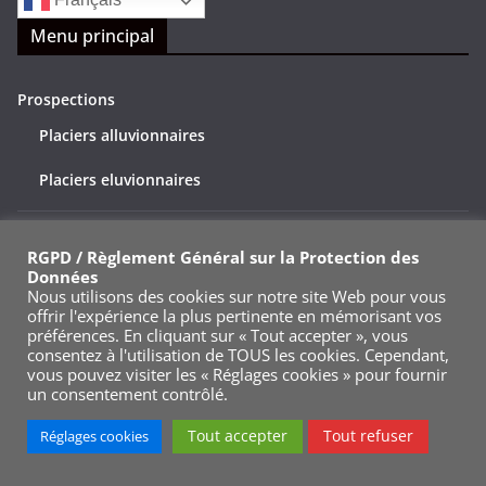
Français
Menu principal
Prospections
Placiers alluvionnaires
Placiers eluvionnaires
Randonnées
RGPD / Règlement Général sur la Protection des
Données
3D
Nous utilisons des cookies sur notre site Web pour vous
offrir l'expérience la plus pertinente en mémorisant vos
Vidéos
préférences. En cliquant sur « Tout accepter », vous
consentez à l'utilisation de TOUS les cookies. Cependant,
Techniques
vous pouvez visiter les « Réglages cookies » pour fournir
un consentement contrôlé.
Chercher l’or: cours théoriques
Tout accepter
Tout refuser
Réglages cookies
DIY