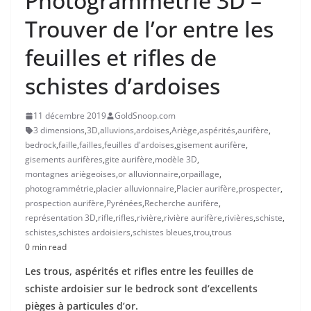
Photogrammétrie 3D –
Trouver de l’or entre les
feuilles et rifles de
schistes d’ardoises
11 décembre 2019
GoldSnoop.com
3 dimensions
,
3D
,
alluvions
,
ardoises
,
Ariège
,
aspérités
,
aurifère
,
bedrock
,
faille
,
failles
,
feuilles d'ardoises
,
gisement aurifère
,
gisements aurifères
,
gite aurifère
,
modèle 3D
,
montagnes ariègeoises
,
or alluvionnaire
,
orpaillage
,
photogrammétrie
,
placier alluvionnaire
,
Placier aurifère
,
prospecter
,
prospection aurifère
,
Pyrénées
,
Recherche aurifère
,
représentation 3D
,
rifle
,
rifles
,
rivière
,
rivière aurifère
,
rivières
,
schiste
,
schistes
,
schistes ardoisiers
,
schistes bleues
,
trou
,
trous
0 min read
Les trous, aspérités et rifles entre les feuilles de
schiste ardoisier sur le bedrock sont d’excellents
pièges à particules d’or.