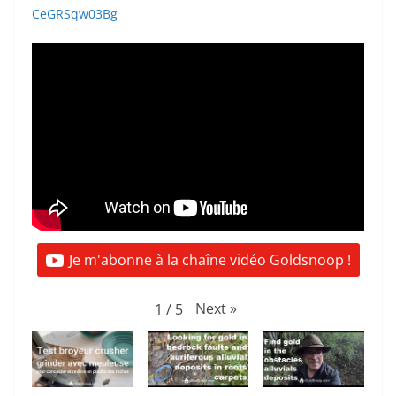
CeGRSqw03Bg
Je m'abonne à la chaîne vidéo Goldsnoop !
Next
»
1
/
5