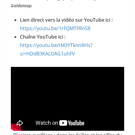
Goldsnoop.
Lien direct vers la vidéo sur YouTube ici :
https://youtu.be/1rFQMTFRnS8
Chaîne YouTube ici :
https://youtu.be/tM3YTknnRHs?
si=HDdB3KALOAG1uhFV
Placiers aurifères : dans les failles et les rifles du