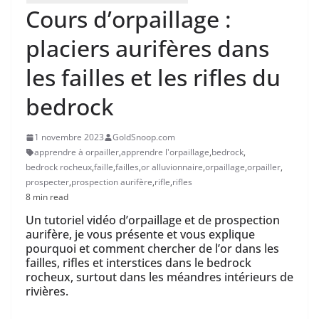
Cours d’orpaillage :
placiers aurifères dans
les failles et les rifles du
bedrock
1 novembre 2023
GoldSnoop.com
apprendre à orpailler
,
apprendre l'orpaillage
,
bedrock
,
bedrock rocheux
,
faille
,
failles
,
or alluvionnaire
,
orpaillage
,
orpailler
,
prospecter
,
prospection aurifère
,
rifle
,
rifles
8 min read
Un tutoriel vidéo d’orpaillage et de prospection
aurifère, je vous présente et vous explique
pourquoi et comment chercher de l’or dans les
failles, rifles et interstices dans le bedrock
rocheux, surtout dans les méandres intérieurs de
rivières.