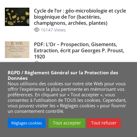
Cycle de l’or : géo-microbiologie et cycle
biogénique de l’or (bactéries,
champignons, archées, plantes)
16147 Views
PDF: L’Or – Prospection, Gisements,
Extraction, écrit par Georges P. Proust,
1920
14393 Views
RGPD / Règlement Général sur la Protection des
Cours d’orpaillage – 3 indices pour
Données
Nous utilisons des cookies sur notre site Web pour vous
trouver de l’or: hématites, objets en fer et
offrir l'expérience la plus pertinente en mémorisant vos
les plombs
préférences. En cliquant sur « Tout accepter », vous
13997 Views
consentez à l'utilisation de TOUS les cookies. Cependant,
vous pouvez visiter les « Réglages cookies » pour fournir
un consentement contrôlé.
Tutoriel orpaillage : technique de lavage
manuel à la rampe/sluice, sans pompe et
Tout accepter
Tout refuser
Réglages cookies
sans courant
12933 Views