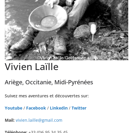
Vivien Laïlle
Ariège, Occitanie, Midi-Pyrénées
Suivez mes aventures et découvertes sur:
Youtube
/
Facebook
/
Linkedin
/
Twitter
Mail:
vivien.laille@gmail.com
Téléphone:
+33 (0)6 95 34 35 45