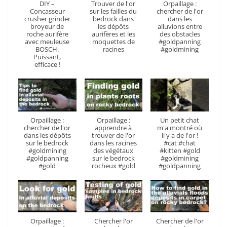
DIY –
Trouver de l'or
Orpaillage :
Concasseur
sur les failles du
chercher de l'or
crusher grinder
bedrock dans
dans les
broyeur de
les dépôts
alluvions entre
roche aurifère
aurifères et les
des obstacles
avec meuleuse
moquettes de
#goldpanning
BOSCH.
racines
#goldmining
Puissant,
efficace !
Orpaillage :
Orpaillage :
Un petit chat
chercher de l'or
apprendre à
m'a montré où
dans les dépôts
trouver de l'or
il y a de l'or !
sur le bedrock
dans les racines
#cat #chat
#goldmining
des végétaux
#kitten #gold
#goldpanning
sur le bedrock
#goldmining
#gold
rocheux #gold
#goldpanning
Orpaillage :
Chercher l'or
Chercher de l'or