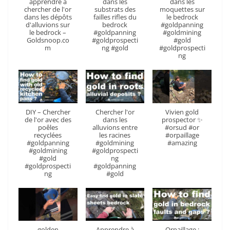
apprendre à
dans les
dans les
chercher de l'or
substrats des
moquettes sur
dans les dépôts
failles rifles du
le bedrock
d'alluvions sur
bedrock
#goldpanning
le bedrock –
#goldpanning
#goldmining
Goldsnoop.co
#goldprospecti
#gold
m
ng #gold
#goldprospecti
ng
DIY – Chercher
Chercher l'or
Vivien gold
de l'or avec des
dans les
prospector ✨
poêles
alluvions entre
#orsud #or
recyclées
les racines
#orpaillage
#goldpanning
#goldmining
#amazing
#goldmining
#goldprospecti
#gold
ng
#goldprospecti
#goldpanning
ng
#gold
golden
Apprendre à
Orpaillage :