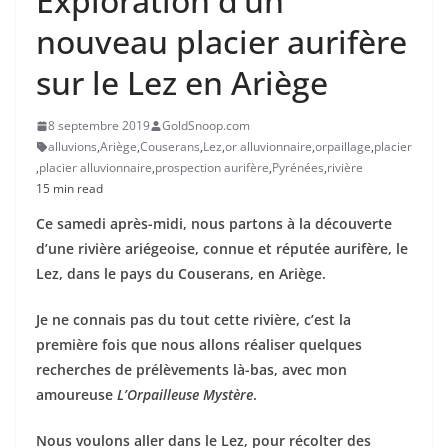
Exploration d’un
nouveau placier aurifère
sur le Lez en Ariège
8 septembre 2019
GoldSnoop.com
alluvions
,
Ariège
,
Couserans
,
Lez
,
or alluvionnaire
,
orpaillage
,
placier
,
placier alluvionnaire
,
prospection aurifère
,
Pyrénées
,
rivière
15 min read
Ce samedi après-midi, nous partons à la découverte
d’une rivière ariégeoise, connue et réputée aurifère, le
Lez, dans le pays du Couserans, en Ariège.
Je ne connais pas du tout cette rivière, c’est la
première fois que nous allons réaliser quelques
recherches de prélèvements là-bas, avec mon
amoureuse
L’Orpailleuse Mystère
.
Nous voulons aller dans le Lez, pour récolter des