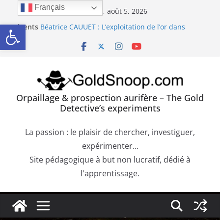
Passer
Français
mercredi, août 5, 2026
au
Orpaillage : chercher de l’or dans les dépôts sur le
Ouvrir la barre d’outils
Récents
bedrock
contenu
:
Béatrice CAUUET : L’exploitation de l’or dans
l’Europe Antique (Hispania, Gallia, Dacia)
Précipité de la Pourpre de Cassius. Comment
confirmer la présence d’or dans une roche
aurifère ?
Trouver de l’or sur les failles du bedrock dans les
Orpaillage & prospection aurifère – The Gold
dépôts aurifères et les moquettes de racines
Detective’s experiments
Orpaillage : chercher de l’or dans les alluvions
entre des obstacles
La passion : le plaisir de chercher, investiguer,
expérimenter...
Site pédagogique à but non lucratif, dédié à
l'apprentissage.