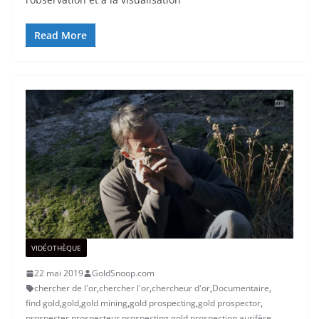
Read More
VIDÉOTHÈQUE
22 mai 2019
GoldSnoop.com
chercher de l'or
,
chercher l'or
,
chercheur d'or
,
Documentaire
,
find gold
,
gold
,
gold mining
,
gold prospecting
,
gold prospector
,
prospecter
,
prospecteur
,
prospecting gold
,
prospection aurifère
,