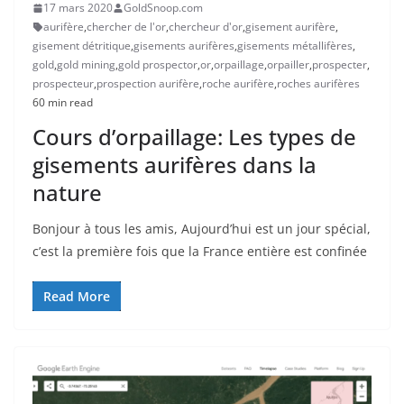
17 mars 2020
GoldSnoop.com
aurifère
,
chercher de l'or
,
chercheur d'or
,
gisement aurifère
,
gisement détritique
,
gisements aurifères
,
gisements métallifères
,
gold
,
gold mining
,
gold prospector
,
or
,
orpaillage
,
orpailler
,
prospecter
,
prospecteur
,
prospection aurifère
,
roche aurifère
,
roches aurifères
60 min read
Cours d’orpaillage: Les types de
gisements aurifères dans la
nature
Bonjour à tous les amis, Aujourd’hui est un jour spécial,
c’est la première fois que la France entière est confinée
Read More