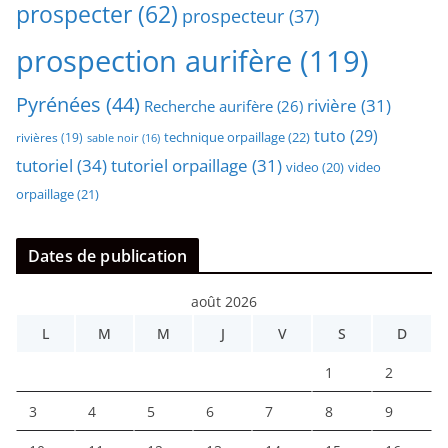
prospecter
(62)
prospecteur
(37)
prospection aurifère
(119)
Pyrénées
(44)
rivière
(31)
Recherche aurifère
(26)
tuto
(29)
technique orpaillage
(22)
rivières
(19)
sable noir
(16)
tutoriel
(34)
tutoriel orpaillage
(31)
video
video
(20)
orpaillage
(21)
Dates de publication
août 2026
L
M
M
J
V
S
D
1
2
3
4
5
6
7
8
9