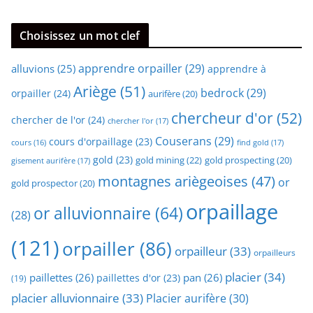
Choisissez un mot clef
apprendre orpailler
(29)
alluvions
(25)
apprendre à
Ariège
(51)
bedrock
(29)
orpailler
(24)
aurifère
(20)
chercheur d'or
(52)
chercher de l'or
(24)
chercher l'or
(17)
Couserans
(29)
cours d'orpaillage
(23)
find gold
(17)
cours
(16)
gold
(23)
gold mining
(22)
gold prospecting
(20)
gisement aurifère
(17)
montagnes ariègeoises
(47)
or
gold prospector
(20)
orpaillage
or alluvionnaire
(64)
(28)
(121)
orpailler
(86)
orpailleur
(33)
orpailleurs
placier
(34)
paillettes
(26)
pan
(26)
paillettes d'or
(23)
(19)
placier alluvionnaire
(33)
Placier aurifère
(30)