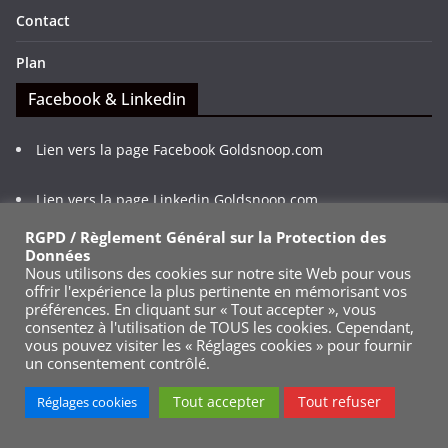
Contact
Plan
Facebook & Linkedin
Lien vers la page Facebook Goldsnoop.com
Lien vers la page Linkedin Goldsnoop.com
RGPD / Règlement Général sur la Protection des
Abonnez-vous à la page Linkedin ou Facebook de
Données
Nous utilisons des cookies sur notre site Web pour vous
Goldsnoop.com, suivez et partagez nos publications
offrir l'expérience la plus pertinente en mémorisant vos
facilement.
préférences. En cliquant sur « Tout accepter », vous
consentez à l'utilisation de TOUS les cookies. Cependant,
Flux RSS
vous pouvez visiter les « Réglages cookies » pour fournir
un consentement contrôlé.
Lien direct vers le flux RSS
Tout accepter
Tout refuser
Réglages cookies
Suivez nos dernières publications depuis n'importe quel
lecteur de flux RSS ou votre mobile, restez connecté.