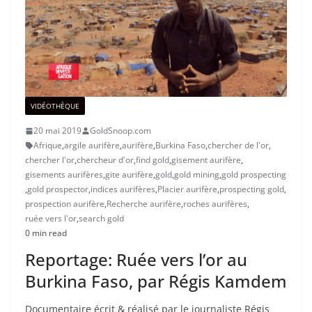
VIDÉOTHÈQUE
20 mai 2019
GoldSnoop.com
Afrique
,
argile aurifère
,
aurifère
,
Burkina Faso
,
chercher de l'or
,
chercher l'or
,
chercheur d'or
,
find gold
,
gisement aurifère
,
gisements aurifères
,
gite aurifère
,
gold
,
gold mining
,
gold prospecting
,
gold prospector
,
indices aurifères
,
Placier aurifère
,
prospecting gold
,
prospection aurifère
,
Recherche aurifère
,
roches aurifères
,
ruée vers l'or
,
search gold
0 min read
Reportage: Ruée vers l’or au
Burkina Faso, par Régis Kamdem
Documentaire écrit & réalisé par le journaliste Régis