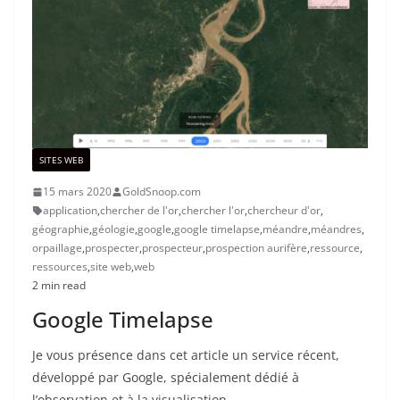
SITES WEB
15 mars 2020
GoldSnoop.com
application
,
chercher de l'or
,
chercher l'or
,
chercheur d'or
,
géographie
,
géologie
,
google
,
google timelapse
,
méandre
,
méandres
,
orpaillage
,
prospecter
,
prospecteur
,
prospection aurifère
,
ressource
,
ressources
,
site web
,
web
2 min read
Google Timelapse
Je vous présence dans cet article un service récent,
développé par Google, spécialement dédié à
l’observation et à la visualisation