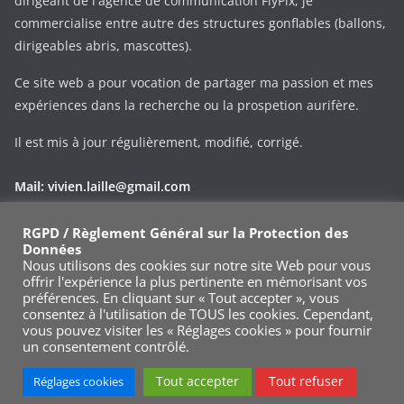
dirigeant de l'agence de communication FlyPix, je
commercialise entre autre des structures gonflables (ballons,
dirigeables abris, mascottes).
Ce site web a pour vocation de partager ma passion et mes
expériences dans la recherche ou la prospetion aurifère.
Il est mis à jour régulièrement, modifié, corrigé.
Mail:
vivien.laille@gmail.com
Phone:
+33 (0)695343545
RGPD / Règlement Général sur la Protection des
Données
Via le formulaire de contact
Nous utilisons des cookies sur notre site Web pour vous
offrir l'expérience la plus pertinente en mémorisant vos
préférences. En cliquant sur « Tout accepter », vous
consentez à l'utilisation de TOUS les cookies. Cependant,
vous pouvez visiter les « Réglages cookies » pour fournir
un consentement contrôlé.
Copyright © 2026
Goldsnoop.com
. Tous droits réservés.
Tout accepter
Tout refuser
Réglages cookies
Theme
ColorMag
par ThemeGrill. Propulsé par
WordPress
.