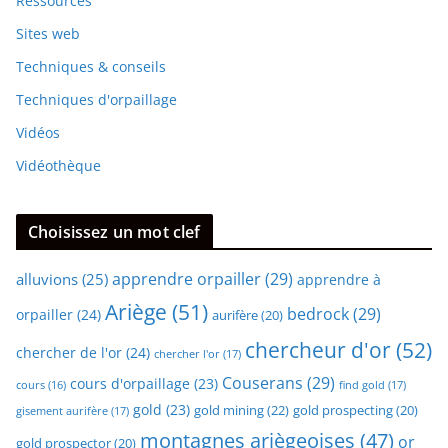
Ressources
Sites web
Techniques & conseils
Techniques d'orpaillage
Vidéos
Vidéothèque
Choisissez un mot clef
apprendre orpailler
(29)
alluvions
(25)
apprendre à
Ariège
(51)
bedrock
(29)
orpailler
(24)
aurifère
(20)
chercheur d'or
(52)
chercher de l'or
(24)
chercher l'or
(17)
Couserans
(29)
cours d'orpaillage
(23)
find gold
(17)
cours
(16)
gold
(23)
gold mining
(22)
gold prospecting
(20)
gisement aurifère
(17)
montagnes ariègeoises
(47)
or
gold prospector
(20)