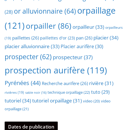
orpaillage
or alluvionnaire
(64)
(28)
(121)
orpailler
(86)
orpailleur
(33)
orpailleurs
placier
(34)
paillettes
(26)
pan
(26)
paillettes d'or
(23)
(19)
placier alluvionnaire
(33)
Placier aurifère
(30)
prospecter
(62)
prospecteur
(37)
prospection aurifère
(119)
Pyrénées
(44)
rivière
(31)
Recherche aurifère
(26)
tuto
(29)
technique orpaillage
(22)
rivières
(19)
sable noir
(16)
tutoriel
(34)
tutoriel orpaillage
(31)
video
video
(20)
orpaillage
(21)
Dates de publication