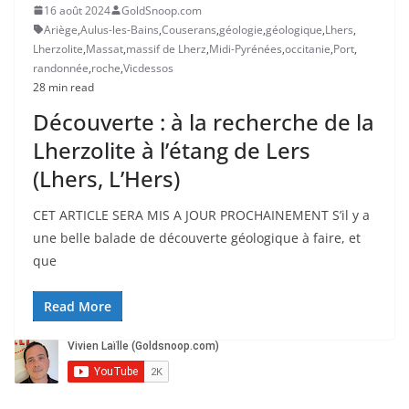
16 août 2024
GoldSnoop.com
Ariège
,
Aulus-les-Bains
,
Couserans
,
géologie
,
géologique
,
Lhers
,
Lherzolite
,
Massat
,
massif de Lherz
,
Midi-Pyrénées
,
occitanie
,
Port
,
randonnée
,
roche
,
Vicdessos
28 min read
Découverte : à la recherche de la
Lherzolite à l’étang de Lers
(Lhers, L’Hers)
CET ARTICLE SERA MIS A JOUR PROCHAINEMENT S’il y a
une belle balade de découverte géologique à faire, et
que
Read More