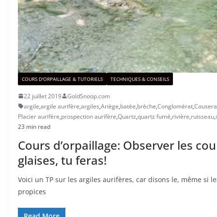
COURS D'ORPAILLAGE & TUTORIELS
TECHNIQUES & CONSEILS
22 juillet 2019
GoldSnoop.com
argile
,
argile aurifère
,
argiles
,
Ariège
,
batée
,
brèche
,
Conglomérat
,
Cousera
Placier aurifère
,
prospection aurifère
,
Quartz
,
quartz fumé
,
rivière
,
ruisseau
,
23 min read
Cours d’orpaillage: Observer les cou
glaises, tu feras!
Voici un TP sur les argiles aurifères, car disons le, même si le
propices
Read More