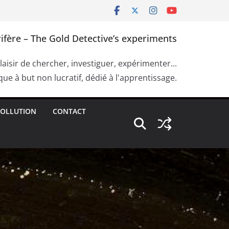
ifère – The Gold Detective’s experiments
plaisir de chercher, investiguer, expérimenter...
ue à but non lucratif, dédié à l'apprentissage.
OLLUTION
CONTACT