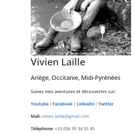
Vivien Laïlle
Ariège, Occitanie, Midi-Pyrénées
Suivez mes aventures et découvertes sur:
Youtube
/
Facebook
/
Linkedin
/
Twitter
Mail:
vivien.laille@gmail.com
Téléphone:
+33 (0)6 95 34 35 45