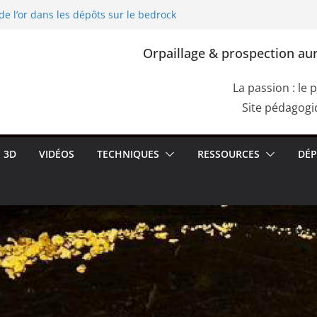
de l’or dans les dépôts sur le bedrock
ploitation de l’or dans l’Europe
lia, Dacia)
Orpaillage & prospection aur
re de Cassius. Comment confirmer la
e roche aurifère ?
s failles du bedrock dans les dépôts
La passion : le 
ettes de racines
Site pédagogiq
de l’or dans les alluvions entre des
3D
VIDÉOS
TECHNIQUES
RESSOURCES
DÉP