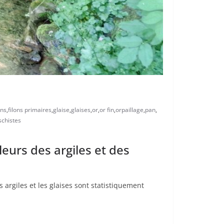
ns
,
filons primaires
,
glaise
,
glaises
,
or
,
or fin
,
orpaillage
,
pan
,
schistes
leurs des argiles et des
s argiles et les glaises sont statistiquement