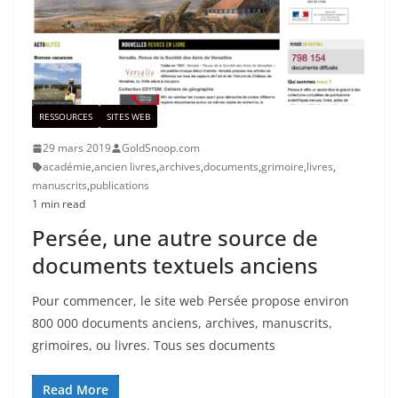
RESSOURCES
SITES WEB
29 mars 2019
GoldSnoop.com
académie
,
ancien livres
,
archives
,
documents
,
grimoire
,
livres
,
manuscrits
,
publications
1 min read
Persée, une autre source de
documents textuels anciens
Pour commencer, le site web Persée propose environ
800 000 documents anciens, archives, manuscrits,
grimoires, ou livres. Tous ses documents
Read More