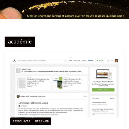
académie
RESSOURCES
SITES WEB