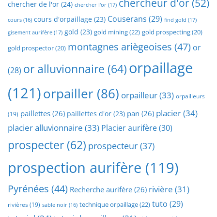
chercheur d'or
(52)
chercher de l'or
(24)
chercher l'or
(17)
Couserans
(29)
cours d'orpaillage
(23)
find gold
(17)
cours
(16)
gold
(23)
gold mining
(22)
gold prospecting
(20)
gisement aurifère
(17)
montagnes ariègeoises
(47)
or
gold prospector
(20)
orpaillage
or alluvionnaire
(64)
(28)
(121)
orpailler
(86)
orpailleur
(33)
orpailleurs
placier
(34)
paillettes
(26)
pan
(26)
paillettes d'or
(23)
(19)
placier alluvionnaire
(33)
Placier aurifère
(30)
prospecter
(62)
prospecteur
(37)
prospection aurifère
(119)
Pyrénées
(44)
rivière
(31)
Recherche aurifère
(26)
tuto
(29)
technique orpaillage
(22)
rivières
(19)
sable noir
(16)