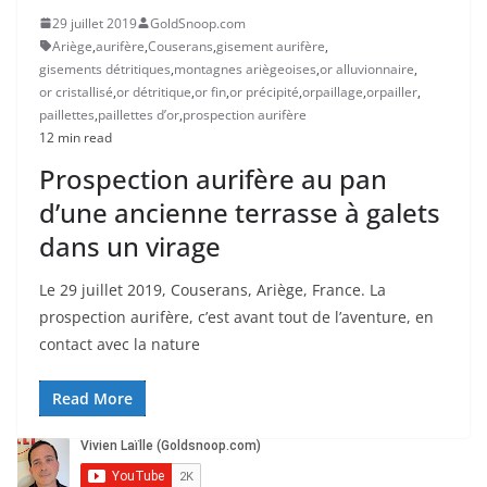
29 juillet 2019
GoldSnoop.com
Ariège
,
aurifère
,
Couserans
,
gisement aurifère
,
gisements détritiques
,
montagnes ariègeoises
,
or alluvionnaire
,
or cristallisé
,
or détritique
,
or fin
,
or précipité
,
orpaillage
,
orpailler
,
paillettes
,
paillettes d’or
,
prospection aurifère
12 min read
Prospection aurifère au pan
d’une ancienne terrasse à galets
dans un virage
Le 29 juillet 2019, Couserans, Ariège, France. La
prospection aurifère, c’est avant tout de l’aventure, en
contact avec la nature
Read More