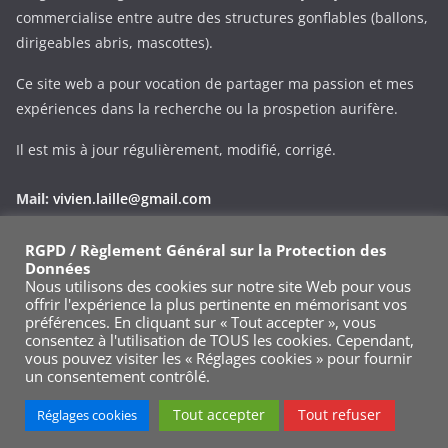
commercialise entre autre des structures gonflables (ballons,
dirigeables abris, mascottes).
Ce site web a pour vocation de partager ma passion et mes
expériences dans la recherche ou la prospetion aurifère.
Il est mis à jour régulièrement, modifié, corrigé.
Mail:
vivien.laille@gmail.com
Phone:
+33 (0)695343545
RGPD / Règlement Général sur la Protection des
Données
Via le formulaire de contact
Nous utilisons des cookies sur notre site Web pour vous
offrir l'expérience la plus pertinente en mémorisant vos
préférences. En cliquant sur « Tout accepter », vous
consentez à l'utilisation de TOUS les cookies. Cependant,
vous pouvez visiter les « Réglages cookies » pour fournir
un consentement contrôlé.
Copyright © 2026
Goldsnoop.com
. Tous droits réservés.
Tout accepter
Tout refuser
Réglages cookies
Theme
ColorMag
par ThemeGrill. Propulsé par
WordPress
.