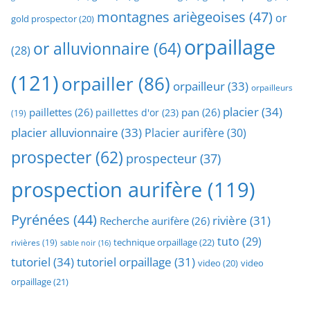
montagnes ariègeoises
(47)
or
gold prospector
(20)
orpaillage
or alluvionnaire
(64)
(28)
(121)
orpailler
(86)
orpailleur
(33)
orpailleurs
placier
(34)
paillettes
(26)
pan
(26)
paillettes d'or
(23)
(19)
placier alluvionnaire
(33)
Placier aurifère
(30)
prospecter
(62)
prospecteur
(37)
prospection aurifère
(119)
Pyrénées
(44)
rivière
(31)
Recherche aurifère
(26)
tuto
(29)
technique orpaillage
(22)
rivières
(19)
sable noir
(16)
tutoriel
(34)
tutoriel orpaillage
(31)
video
video
(20)
orpaillage
(21)