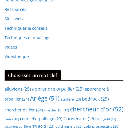
Ressources
Sites web
Techniques & conseils
Techniques d'orpaillage
Vidéos
Vidéothèque
Choisissez un mot clef
apprendre orpailler
(29)
alluvions
(25)
apprendre à
Ariège
(51)
bedrock
(29)
orpailler
(24)
aurifère
(20)
chercheur d'or
(52)
chercher de l'or
(24)
chercher l'or
(17)
Couserans
(29)
cours d'orpaillage
(23)
find gold
(17)
cours
(16)
gold
(23)
gold mining
(22)
gold prospecting
(20)
gisement aurifère
(17)