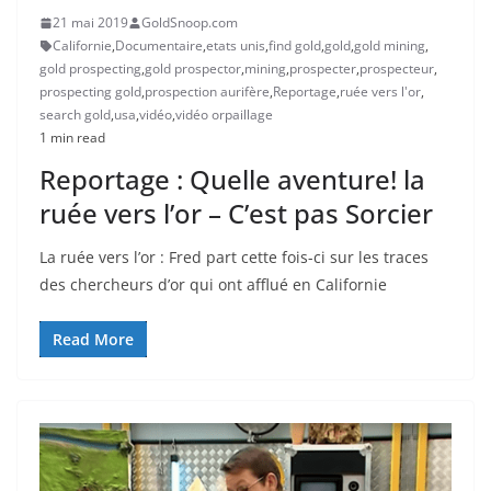
21 mai 2019
GoldSnoop.com
Californie
,
Documentaire
,
etats unis
,
find gold
,
gold
,
gold mining
,
gold prospecting
,
gold prospector
,
mining
,
prospecter
,
prospecteur
,
prospecting gold
,
prospection aurifère
,
Reportage
,
ruée vers l'or
,
search gold
,
usa
,
vidéo
,
vidéo orpaillage
1 min read
Reportage : Quelle aventure! la
ruée vers l’or – C’est pas Sorcier
La ruée vers l’or : Fred part cette fois-ci sur les traces
des chercheurs d’or qui ont afflué en Californie
Read More