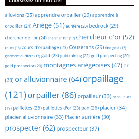
Choisissez un mot clef
apprendre orpailler
(29)
alluvions
(25)
apprendre à
Ariège
(51)
bedrock
(29)
orpailler
(24)
aurifère
(20)
chercheur d'or
(52)
chercher de l'or
(24)
chercher l'or
(17)
Couserans
(29)
cours d'orpaillage
(23)
find gold
(17)
cours
(16)
gold
(23)
gold mining
(22)
gold prospecting
(20)
gisement aurifère
(17)
montagnes ariègeoises
(47)
or
gold prospector
(20)
orpaillage
or alluvionnaire
(64)
(28)
(121)
orpailler
(86)
orpailleur
(33)
orpailleurs
placier
(34)
paillettes
(26)
pan
(26)
paillettes d'or
(23)
(19)
placier alluvionnaire
(33)
Placier aurifère
(30)
prospecter
(62)
prospecteur
(37)