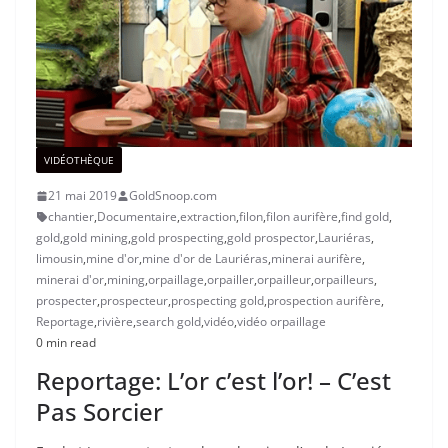
VIDÉOTHÈQUE
21 mai 2019
GoldSnoop.com
chantier
,
Documentaire
,
extraction
,
filon
,
filon aurifère
,
find gold
,
gold
,
gold mining
,
gold prospecting
,
gold prospector
,
Lauriéras
,
limousin
,
mine d'or
,
mine d'or de Lauriéras
,
minerai aurifère
,
minerai d'or
,
mining
,
orpaillage
,
orpailler
,
orpailleur
,
orpailleurs
,
prospecter
,
prospecteur
,
prospecting gold
,
prospection aurifère
,
Reportage
,
rivière
,
search gold
,
vidéo
,
vidéo orpaillage
0 min read
Reportage: L’or c’est l’or! – C’est
Pas Sorcier