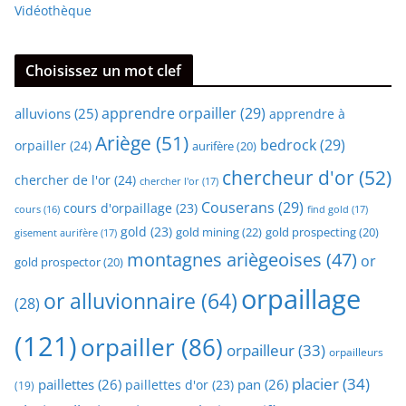
Vidéothèque
Choisissez un mot clef
apprendre orpailler
(29)
alluvions
(25)
apprendre à
Ariège
(51)
bedrock
(29)
orpailler
(24)
aurifère
(20)
chercheur d'or
(52)
chercher de l'or
(24)
chercher l'or
(17)
Couserans
(29)
cours d'orpaillage
(23)
find gold
(17)
cours
(16)
gold
(23)
gold mining
(22)
gold prospecting
(20)
gisement aurifère
(17)
montagnes ariègeoises
(47)
or
gold prospector
(20)
orpaillage
or alluvionnaire
(64)
(28)
(121)
orpailler
(86)
orpailleur
(33)
orpailleurs
placier
(34)
paillettes
(26)
pan
(26)
paillettes d'or
(23)
(19)