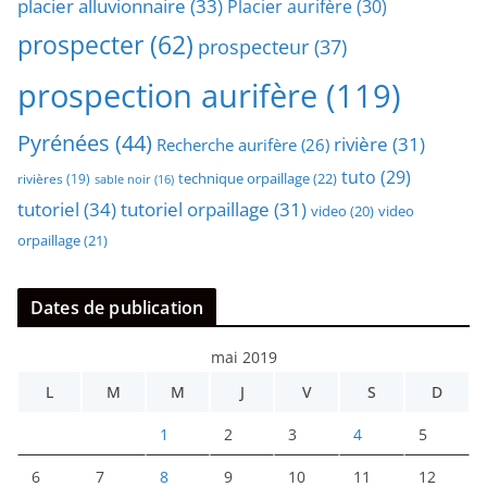
placier alluvionnaire
(33)
Placier aurifère
(30)
prospecter
(62)
prospecteur
(37)
prospection aurifère
(119)
Pyrénées
(44)
rivière
(31)
Recherche aurifère
(26)
tuto
(29)
technique orpaillage
(22)
rivières
(19)
sable noir
(16)
tutoriel
(34)
tutoriel orpaillage
(31)
video
video
(20)
orpaillage
(21)
Dates de publication
mai 2019
L
M
M
J
V
S
D
1
2
3
4
5
6
7
8
9
10
11
12