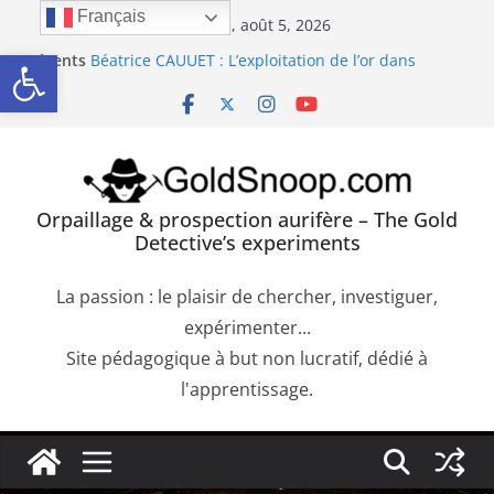
Passer
Français
mercredi, août 5, 2026
au
Ouvrir la barre d’outils
Récents
Béatrice CAUUET : L’exploitation de l’or dans
contenu
:
l’Europe Antique (Hispania, Gallia, Dacia)
Précipité de la Pourpre de Cassius. Comment
confirmer la présence d’or dans une roche
aurifère ?
Trouver de l’or sur les failles du bedrock dans les
dépôts aurifères et les moquettes de racines
Orpaillage : chercher de l’or dans les alluvions
Orpaillage & prospection aurifère – The Gold
entre des obstacles
Detective’s experiments
Orpaillage : chercher de l’or dans les dépôts sur le
bedrock
La passion : le plaisir de chercher, investiguer,
expérimenter...
Site pédagogique à but non lucratif, dédié à
l'apprentissage.