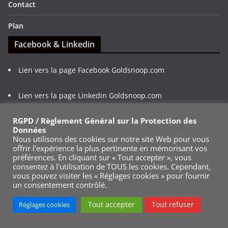
Contact
Plan
Facebook & Linkedin
Lien vers la page Facebook Goldsnoop.com
Lien vers la page Linkedin Goldsnoop.com
RGPD / Règlement Général sur la Protection des
Abonnez-vous à la page Linkedin ou Facebook de
Données
Goldsnoop.com, suivez et partagez nos publications
Nous utilisons des cookies sur notre site Web pour vous
facilement.
offrir l'expérience la plus pertinente en mémorisant vos
préférences. En cliquant sur « Tout accepter », vous
consentez à l'utilisation de TOUS les cookies. Cependant,
Flux RSS
vous pouvez visiter les « Réglages cookies » pour fournir
un consentement contrôlé.
Lien direct vers le flux RSS
Tout accepter
Tout refuser
Réglages cookies
Suivez nos dernières publications depuis n'importe quel
lecteur de flux RSS ou votre mobile, restez connecté.