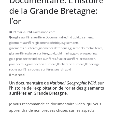
Documentaire: L’histoire
de la Grande Bretagne:
l’or
19 mai 2019
GoldSnoop.com
argile aurifère
,
aurifère
,
Documentaire
,
find gold
,
gisement
,
gisement aurifère
,
gisement détritique
,
gisements
,
gisements aurifères
,
gisements détritiques
,
gisements métallifères
,
gite aurifère
,
glaise aurifère
,
gold
,
gold mining
,
gold prospecting
,
gold prospector
,
indices aurifères
,
Placier aurifère
,
prospecter
,
prospecteur
,
prospection aurifère
,
Recherche aurifère
,
Reportage
,
roche aurifère
,
roches aurifères
,
search gold
0 min read
Un documentaire de
National Geographic Wild
, sur
l’histoire de l’exploitation de l’or et des gisements
aurifères en Grande Bretagne.
Je vous recommande ce documentaire vidéo, qui vous
apprendra de nombreuses choses sur les aspects