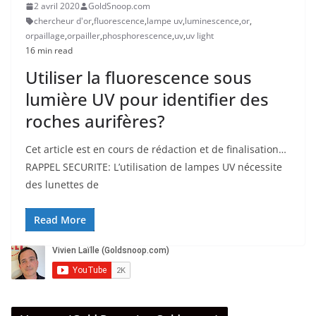
2 avril 2020
GoldSnoop.com
chercheur d'or
,
fluorescence
,
lampe uv
,
luminescence
,
or
,
orpaillage
,
orpailler
,
phosphorescence
,
uv
,
uv light
16 min read
Utiliser la fluorescence sous
lumière UV pour identifier des
roches aurifères?
Cet article est en cours de rédaction et de finalisation…
RAPPEL SECURITE: L’utilisation de lampes UV nécessite
des lunettes de
Read More