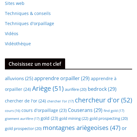
Sites web
Techniques & conseils
Techniques d'orpaillage
Vidéos
Vidéothèque
Choisissez un mot clef
apprendre orpailler
(29)
alluvions
(25)
apprendre à
Ariège
(51)
bedrock
(29)
orpailler
(24)
aurifère
(20)
chercheur d'or
(52)
chercher de l'or
(24)
chercher l'or
(17)
Couserans
(29)
cours d'orpaillage
(23)
find gold
(17)
cours
(16)
gold
(23)
gold mining
(22)
gold prospecting
(20)
gisement aurifère
(17)
montagnes ariègeoises
(47)
or
gold prospector
(20)