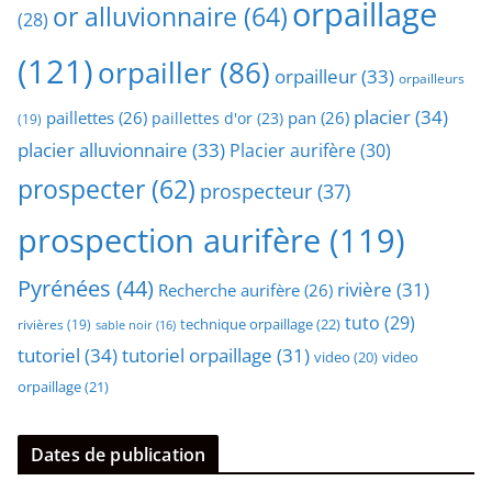
orpaillage
or alluvionnaire
(64)
(28)
(121)
orpailler
(86)
orpailleur
(33)
orpailleurs
placier
(34)
paillettes
(26)
pan
(26)
paillettes d'or
(23)
(19)
placier alluvionnaire
(33)
Placier aurifère
(30)
prospecter
(62)
prospecteur
(37)
prospection aurifère
(119)
Pyrénées
(44)
rivière
(31)
Recherche aurifère
(26)
tuto
(29)
technique orpaillage
(22)
rivières
(19)
sable noir
(16)
tutoriel
(34)
tutoriel orpaillage
(31)
video
video
(20)
orpaillage
(21)
Dates de publication