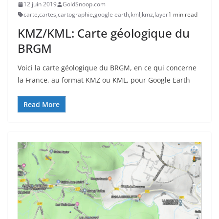
12 juin 2019
GoldSnoop.com
carte
,
cartes
,
cartographie
,
google earth
,
kml
,
kmz
,
layer
1 min read
KMZ/KML: Carte géologique du
BRGM
Voici la carte géologique du BRGM, en ce qui concerne
la France, au format KMZ ou KML, pour Google Earth
Read More