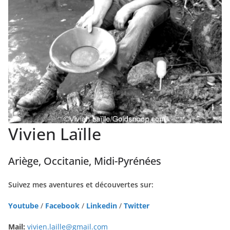
Vivien Laïlle
Ariège, Occitanie, Midi-Pyrénées
Suivez mes aventures et découvertes sur:
Youtube
/
Facebook
/
Linkedin
/
Twitter
Mail:
vivien.laille@gmail.com