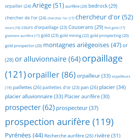
Ariège
(51)
bedrock
(29)
orpailler
(24)
aurifère
(20)
chercheur d'or
(52)
chercher de l'or
(24)
chercher l'or
(17)
Couserans
(29)
cours d'orpaillage
(23)
find gold
(17)
cours
(16)
gold
(23)
gold mining
(22)
gold prospecting
(20)
gisement aurifère
(17)
montagnes ariègeoises
(47)
or
gold prospector
(20)
orpaillage
or alluvionnaire
(64)
(28)
(121)
orpailler
(86)
orpailleur
(33)
orpailleurs
placier
(34)
paillettes
(26)
pan
(26)
paillettes d'or
(23)
(19)
placier alluvionnaire
(33)
Placier aurifère
(30)
prospecter
(62)
prospecteur
(37)
prospection aurifère
(119)
Pyrénées
(44)
rivière
(31)
Recherche aurifère
(26)