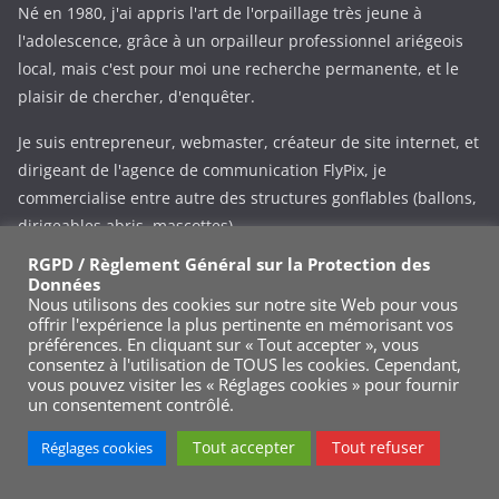
Né en 1980, j'ai appris l'art de l'orpaillage très jeune à
l'adolescence, grâce à un orpailleur professionnel ariégeois
local, mais c'est pour moi une recherche permanente, et le
plaisir de chercher, d'enquêter.
Je suis entrepreneur, webmaster, créateur de site internet, et
dirigeant de l'agence de communication FlyPix, je
commercialise entre autre des structures gonflables (ballons,
dirigeables abris, mascottes).
RGPD / Règlement Général sur la Protection des
Ce site web a pour vocation de partager ma passion et mes
Données
expériences dans la recherche ou la prospetion aurifère.
Nous utilisons des cookies sur notre site Web pour vous
offrir l'expérience la plus pertinente en mémorisant vos
préférences. En cliquant sur « Tout accepter », vous
Il est mis à jour régulièrement, modifié, corrigé.
consentez à l'utilisation de TOUS les cookies. Cependant,
vous pouvez visiter les « Réglages cookies » pour fournir
Mail:
vivien.laille@gmail.com
un consentement contrôlé.
Phone:
+33 (0)695343545
Tout accepter
Tout refuser
Réglages cookies
Via le formulaire de contact