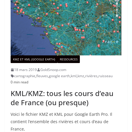
KMZ ET KML (GOOGLE EARTH)
RESSOURCES
18 mars 2019
GoldSnoop.com
cartographie
,
fleuves
,
google earth
,
kml
,
kmz
,
rivières
,
ruisseau
0 min read
KML/KMZ: tous les cours d’eau
de France (ou presque)
Voici le fichier KMZ et KML pour Google Earth Pro. Il
contient l’ensemble des rivières et cours d’eau de
France,