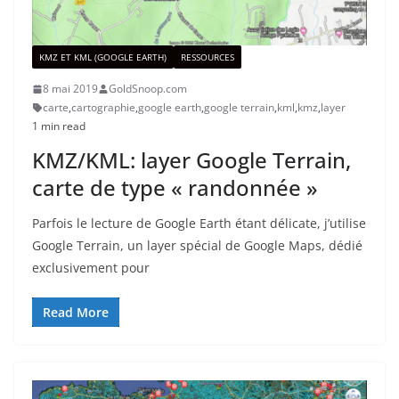
KMZ ET KML (GOOGLE EARTH)
RESSOURCES
8 mai 2019
GoldSnoop.com
carte
,
cartographie
,
google earth
,
google terrain
,
kml
,
kmz
,
layer
1 min read
KMZ/KML: layer Google Terrain,
carte de type « randonnée »
Parfois le lecture de Google Earth étant délicate, j’utilise
Google Terrain, un layer spécial de Google Maps, dédié
exclusivement pour
Read More