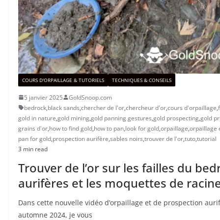
COURS D'ORPAILLAGE & TUTORIELS
TECHNIQUES & CONSEILS
5 janvier 2025
GoldSnoop.com
bedrock
,
black sands
,
chercher de l'or
,
chercheur d'or
,
cours d'orpaillage
,
gold in nature
,
gold mining
,
gold panning gestures
,
gold prospecting
,
gold p
grains d'or
,
how to find gold
,
how to pan
,
look for gold
,
orpaillage
,
orpaillage 
pan for gold
,
prospection aurifère
,
sables noirs
,
trouver de l'or
,
tuto
,
tutorial
3 min read
Trouver de l’or sur les failles du be
aurifères et les moquettes de racin
Dans cette nouvelle vidéo d’orpaillage et de prospection aurif
automne 2024, je vous