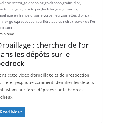
ld prospector
,
goldpanning
,
goldsnoop
,
grains d'or
,
w to find gold
,
how to pan
,
look for gold
,
orpaillage
,
paillage en france
,
orpailler
,
orpailleur
,
paillettes d'or
,
pan
,
n for gold
,
prospection aurifère
,
sables noirs
,
trouver de l'or
uto
,
tutorial
min read
rpaillage : chercher de l’or
ans les dépôts sur le
bedrock
ans cette vidéo d’orpaillage et de prospection
urifère, j’explique comment identifier les dépôts
’alluvions aurifères déposés sur le bedrock
ocheux,
Read More