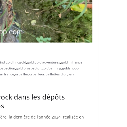
find gold
,
findgold
,
gold
,
gold adventures
,
gold in france
,
rospection
,
gold prospector
,
goldpanning
,
goldsnoop
,
en france
,
orpailler
,
orpailleur
,
paillettes d'or
,
pan
,
drock dans les dépôts
es
ère, la dernière de l’année 2024, réalisée en