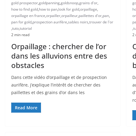
gold prospector
,
goldpanning
,
goldsnoop
,
grains d'or
,
go
how to find gold
,
how to pan
,
look for gold
,
orpaillage
,
ho
orpaillage en france
,
orpailler
,
orpailleur
,
paillettes d'or
,
pan
,
or
pan for gold
,
prospection aurifère
,
sables noirs
,
trouver de l'or
pa
,
tuto
,
tutorial
,
t
2 min read
2 
Orpaillage : chercher de l’or
O
dans les alluvions entre des
d
obstacles
Dans cette vidéo d’orpaillage et de prospection
D
aurifère, j’explique l’intérêt de chercher des
a
paillettes et des grains d’or dans les
d
r
Read More