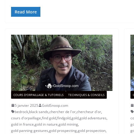
Read More
COURS D'ORPAILLAGE & TUTORIELS
TECHNIQUES & CONSEILS
5 janvier 2025
GoldSnoop.com
bedrock
,
black sands
,
chercher de l'or
,
chercheur d'or
,
cours d'orpaillage
,
find gold
,
findgold
,
gold
,
gold adventures
,
co
gold in france
,
gold in nature
,
gold mining
,
go
gold panning gestures
,
gold prospecting
,
gold prospection
,
go