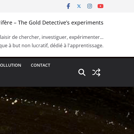
ifère – The Gold Detective’s experiments
plaisir de chercher, investiguer, expérimenter...
ue à but non lucratif, dédié à l'apprentissage.
OLLUTION
CONTACT