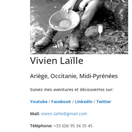
Vivien Laïlle
Ariège, Occitanie, Midi-Pyrénées
Suivez mes aventures et découvertes sur:
Youtube
/
Facebook
/
Linkedin
/
Twitter
Mail:
vivien.laille@gmail.com
Téléphone:
+33 (0)6 95 34 35 45