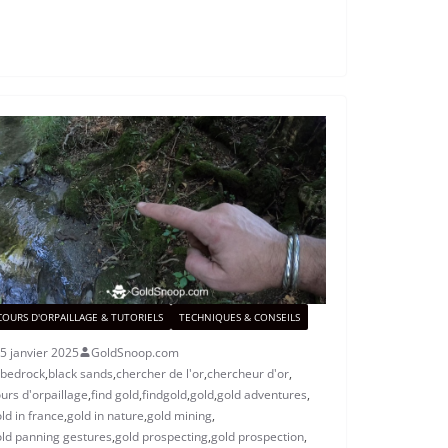
COURS D'ORPAILLAGE & TUTORIELS
TECHNIQUES & CONSEILS
5 janvier 2025
GoldSnoop.com
bedrock
,
black sands
,
chercher de l'or
,
chercheur d'or
,
urs d'orpaillage
,
find gold
,
findgold
,
gold
,
gold adventures
,
ld in france
,
gold in nature
,
gold mining
,
ld panning gestures
,
gold prospecting
,
gold prospection
,