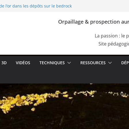
de l’or dans les dépôts sur le bedrock
ploitation de l’or dans l’Europe
lia, Dacia)
Orpaillage & prospection aur
re de Cassius. Comment confirmer la
e roche aurifère ?
s failles du bedrock dans les dépôts
La passion : le 
ettes de racines
Site pédagogiq
de l’or dans les alluvions entre des
3D
VIDÉOS
TECHNIQUES
RESSOURCES
DÉP