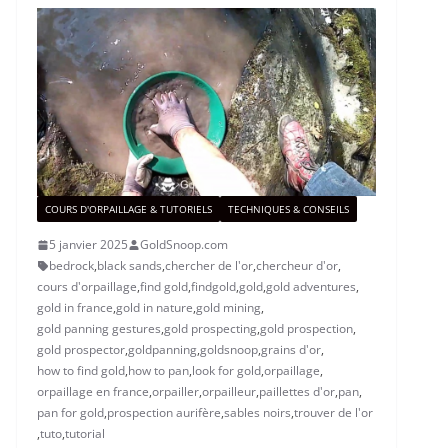
COURS D'ORPAILLAGE & TUTORIELS
TECHNIQUES & CONSEILS
5 janvier 2025
GoldSnoop.com
bedrock
,
black sands
,
chercher de l'or
,
chercheur d'or
,
cours d'orpaillage
,
find gold
,
findgold
,
gold
,
gold adventures
,
gold in france
,
gold in nature
,
gold mining
,
gold panning gestures
,
gold prospecting
,
gold prospection
,
gold prospector
,
goldpanning
,
goldsnoop
,
grains d'or
,
how to find gold
,
how to pan
,
look for gold
,
orpaillage
,
orpaillage en france
,
orpailler
,
orpailleur
,
paillettes d'or
,
pan
,
pan for gold
,
prospection aurifère
,
sables noirs
,
trouver de l'or
,
tuto
,
tutorial