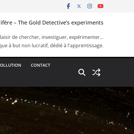
ifère – The Gold Detective’s experiments
plaisir de chercher, investiguer, expérimenter...
ue à but non lucratif, dédié à l'apprentissage.
OLLUTION
CONTACT