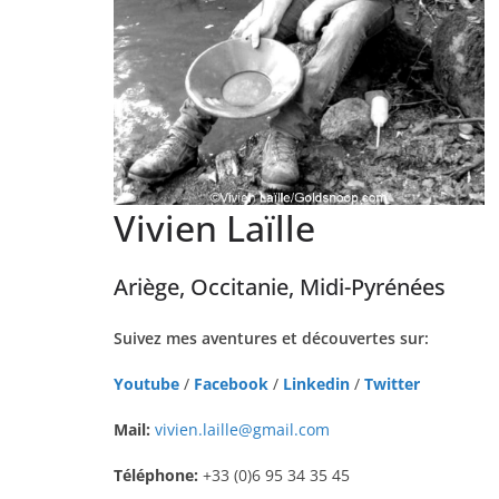
Vivien Laïlle
Ariège, Occitanie, Midi-Pyrénées
Suivez mes aventures et découvertes sur:
Youtube
/
Facebook
/
Linkedin
/
Twitter
Mail:
vivien.laille@gmail.com
Téléphone:
+33 (0)6 95 34 35 45