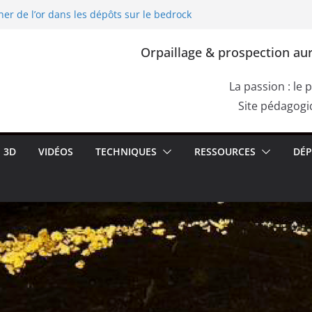
her de l’or dans les dépôts sur le bedrock
L’exploitation de l’or dans l’Europe
 Gallia, Dacia)
Orpaillage & prospection aur
ourpre de Cassius. Comment confirmer la
s une roche aurifère ?
r les failles du bedrock dans les dépôts
La passion : le 
moquettes de racines
Site pédagogiq
her de l’or dans les alluvions entre des
3D
VIDÉOS
TECHNIQUES
RESSOURCES
DÉP