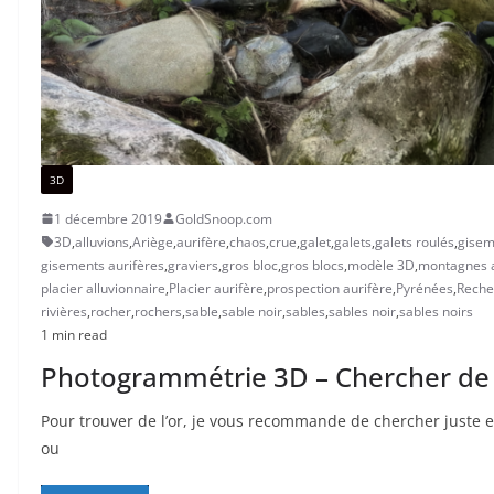
3D
1 décembre 2019
GoldSnoop.com
3D
,
alluvions
,
Ariège
,
aurifère
,
chaos
,
crue
,
galet
,
galets
,
galets roulés
,
gisem
gisements aurifères
,
graviers
,
gros bloc
,
gros blocs
,
modèle 3D
,
montagnes a
placier alluvionnaire
,
Placier aurifère
,
prospection aurifère
,
Pyrénées
,
Reche
rivières
,
rocher
,
rochers
,
sable
,
sable noir
,
sables
,
sables noir
,
sables noirs
1 min read
Photogrammétrie 3D – Chercher de l
Pour trouver de l’or, je vous recommande de chercher juste e
ou