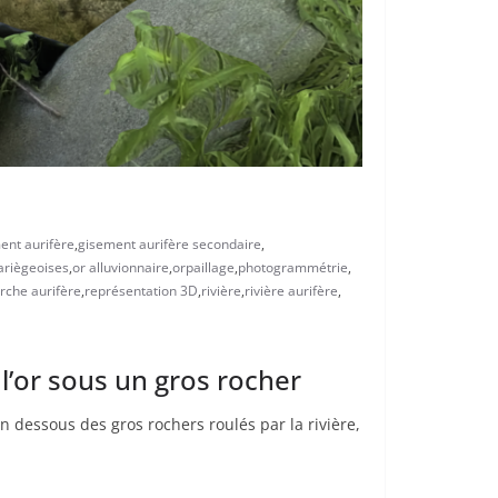
ent aurifère
,
gisement aurifère secondaire
,
riègeoises
,
or alluvionnaire
,
orpaillage
,
photogrammétrie
,
rche aurifère
,
représentation 3D
,
rivière
,
rivière aurifère
,
’or sous un gros rocher
n dessous des gros rochers roulés par la rivière,