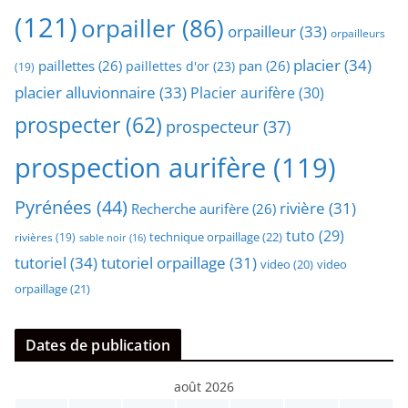
(121)
orpailler
(86)
orpailleur
(33)
orpailleurs
placier
(34)
paillettes
(26)
pan
(26)
paillettes d'or
(23)
(19)
placier alluvionnaire
(33)
Placier aurifère
(30)
prospecter
(62)
prospecteur
(37)
prospection aurifère
(119)
Pyrénées
(44)
rivière
(31)
Recherche aurifère
(26)
tuto
(29)
technique orpaillage
(22)
rivières
(19)
sable noir
(16)
tutoriel
(34)
tutoriel orpaillage
(31)
video
video
(20)
orpaillage
(21)
Dates de publication
août 2026