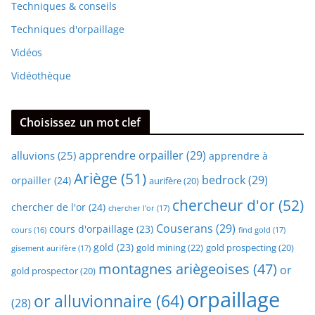
Techniques & conseils
Techniques d'orpaillage
Vidéos
Vidéothèque
Choisissez un mot clef
apprendre orpailler
(29)
alluvions
(25)
apprendre à
Ariège
(51)
bedrock
(29)
orpailler
(24)
aurifère
(20)
chercheur d'or
(52)
chercher de l'or
(24)
chercher l'or
(17)
Couserans
(29)
cours d'orpaillage
(23)
find gold
(17)
cours
(16)
gold
(23)
gold mining
(22)
gold prospecting
(20)
gisement aurifère
(17)
montagnes ariègeoises
(47)
or
gold prospector
(20)
orpaillage
or alluvionnaire
(64)
(28)